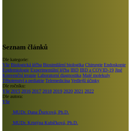
Seznam článků
Dle kategorie:
Vše
Biologická léčba
Biosimilární biologika
Chirurgie
Endoskopie
Epidemiologie
Experimentální léčba
IBD
IBD a COVID-19
Jiné
Konvenční terapie
Laboratorní diagnostika
Malé molekuly
Těhotenství a pediatrie
Telemedicína
Vedlejší účinky
Dle ročníku:
Vše
2015
2016
2017
2018
2019
2020
2021
2022
Dle autora:
Vše
MUDr. Dana Ďuricová, Ph.D.
MUDr. Kristýna Kubíčková, Ph.D.