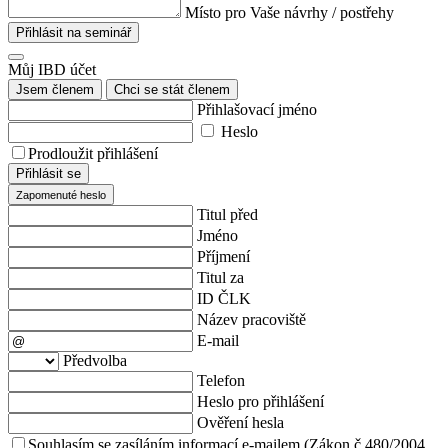
Místo pro Vaše návrhy / postřehy
Přihlásit na seminář
Můj IBD účet
Jsem členem
Chci se stát členem
Přihlašovací jméno
Heslo
Prodloužit přihlášení
Přihlásit se
Zapomenuté heslo
Titul před
Jméno
Příjmení
Titul za
ID ČLK
Název pracoviště
E-mail
Předvolba
Telefon
Heslo pro přihlášení
Ověření hesla
Souhlasím se zasíláním informací e-mailem (Zákon č.480/2004