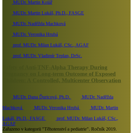
MUDr. Martin Kolář
MUDr. Martin Lukáš, Ph.D., FASGE
MUDr. Naděžda Machková
MUDr. Veronika Hrubá
prof. MUDr. Milan Lukáš, CSc., AGAF
prof. MUDr. Vladimír Teplan, DrSc.
Safety of Anti-TNF-Alpha Therapy During
Pregnancy on Long-term Outcome of Exposed
Children: A Controlled, Multicenter Observation
MUDr. Dana Ďuricová, Ph.D.
MUDr. Naděžda
Machková
MUDr. Veronika Hrubá
MUDr. Martin
Lukáš, Ph.D., FASGE
prof. MUDr. Milan Lukáš, CSc.,
AGAF
Zařazeno v kategorii "Těhotenství a pediatrie". Ročník 2019.