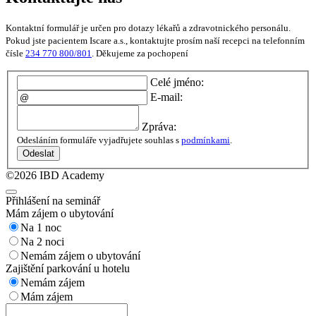
Kontaktní formulář je určen pro dotazy lékařů a zdravotnického personálu.
Pokud jste pacientem Iscare a.s., kontaktujte prosím naší recepci na telefonním
čísle
234 770 800/801
. Děkujeme za pochopení
Celé jméno:
E-mail:
Zpráva:
Odesláním formuláře vyjadřujete souhlas s
podmínkami
.
Odeslat
©2026 IBD Academy
Přihlášení na seminář
Mám zájem o ubytování
Na 1 noc
Na 2 noci
Nemám zájem o ubytování
Zajištění parkování u hotelu
Nemám zájem
Mám zájem