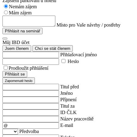
Zajištění parkování u hotelu
Nemám zájem
Mám zájem
Místo pro Vaše návrhy / postřehy
Přihlásit na seminář
Můj IBD účet
Jsem členem
Chci se stát členem
Přihlašovací jméno
Heslo
Prodloužit přihlášení
Přihlásit se
Zapomenuté heslo
Titul před
Jméno
Příjmení
Titul za
ID ČLK
Název pracoviště
E-mail
Předvolba