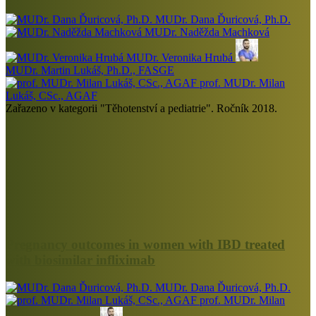
MUDr. Dana Ďuricová, Ph.D.
MUDr. Naděžda Machková
MUDr. Veronika Hrubá
MUDr. Martin Lukáš, Ph.D., FASGE
prof. MUDr. Milan
Lukáš, CSc., AGAF
Zařazeno v kategorii "Těhotenství a pediatrie". Ročník 2018.
Pregnancy outcomes in women with IBD treated
with biosimilar infliximab
MUDr. Dana Ďuricová, Ph.D.
prof. MUDr. Milan