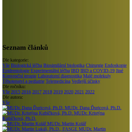
Seznam článků
Dle kategorie:
Vše
Biologická léčba
Biosimilární biologika
Chirurgie
Endoskopie
Epidemiologie
Experimentální léčba
IBD
IBD a COVID-19
Jiné
Konvenční terapie
Laboratorní diagnostika
Malé molekuly
Těhotenství a pediatrie
Telemedicína
Vedlejší účinky
Dle ročníku:
Vše
2015
2016
2017
2018
2019
2020
2021
2022
Dle autora:
Vše
MUDr. Dana Ďuricová, Ph.D.
MUDr. Kristýna
Kubíčková, Ph.D.
MUDr. Martin Kolář
MUDr. Martin