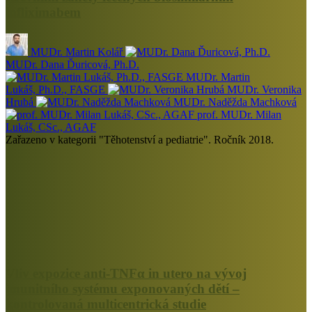
infliximabem
MUDr. Martin Kolář
MUDr. Dana Ďuricová, Ph.D.
MUDr. Martin
Lukáš, Ph.D., FASGE
MUDr. Veronika
Hrubá
MUDr. Naděžda Machková
prof. MUDr. Milan
Lukáš, CSc., AGAF
Zařazeno v kategorii "Těhotenství a pediatrie". Ročník 2018.
Vliv expozice anti-TNFα in utero na vývoj
imunitního systému exponovaných dětí –
kontrolovaná multicentrická studie