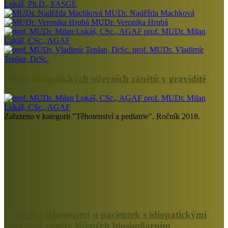
Lukáš, Ph.D., FASGE
MUDr. Naděžda Machková
MUDr. Veronika Hrubá
prof. MUDr. Milan
Lukáš, CSc., AGAF
prof. MUDr. Vladimír
Teplan, DrSc.
Léčba idiopatických střevních zánětů v graviditě
prof. MUDr. Milan
Lukáš, CSc., AGAF
Zařazeno v kategorii "Těhotenství a pediatrie". Ročník 2018.
Výsledky těhotenství u pacientek s idiopatickými
střevními záněty léčených biosimilárním