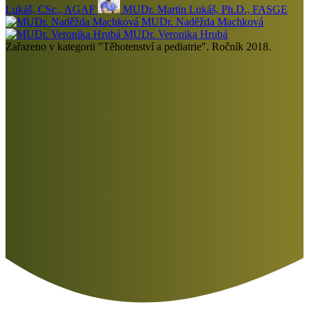
Lukáš, CSc., AGAF
MUDr. Martin Lukáš, Ph.D., FASGE
MUDr. Naděžda Machková
MUDr. Veronika Hrubá
Zařazeno v kategorii "Těhotenství a pediatrie". Ročník 2018.