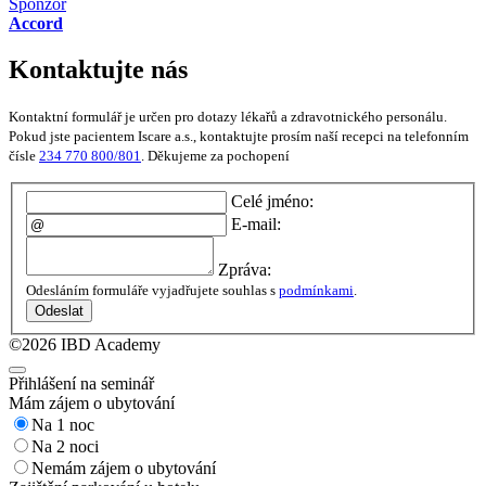
Sponzor
Accord
Kontaktujte nás
Kontaktní formulář je určen pro dotazy lékařů a zdravotnického personálu.
Pokud jste pacientem Iscare a.s., kontaktujte prosím naší recepci na telefonním
čísle
234 770 800/801
. Děkujeme za pochopení
Celé jméno:
E-mail:
Zpráva:
Odesláním formuláře vyjadřujete souhlas s
podmínkami
.
Odeslat
©2026 IBD Academy
Přihlášení na seminář
Mám zájem o ubytování
Na 1 noc
Na 2 noci
Nemám zájem o ubytování