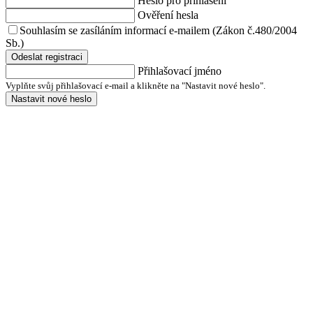
Heslo pro přihlášení
Ověření hesla
Souhlasím se zasíláním informací e-mailem (Zákon č.480/2004
Sb.)
Odeslat registraci
Přihlašovací jméno
Vyplňte svůj přihlašovací e-mail a klikněte na "Nastavit nové heslo".
Nastavit nové heslo