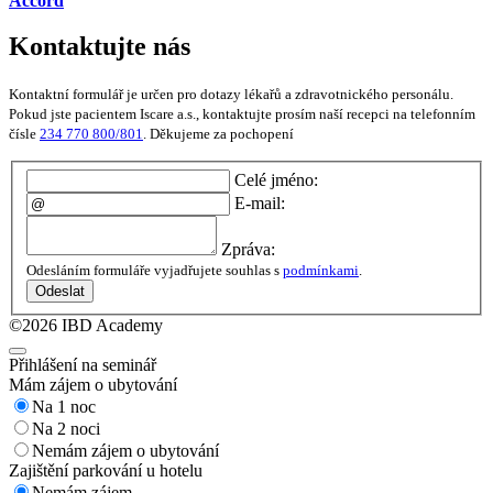
Accord
Kontaktujte nás
Kontaktní formulář je určen pro dotazy lékařů a zdravotnického personálu.
Pokud jste pacientem Iscare a.s., kontaktujte prosím naší recepci na telefonním
čísle
234 770 800/801
. Děkujeme za pochopení
Celé jméno:
E-mail:
Zpráva:
Odesláním formuláře vyjadřujete souhlas s
podmínkami
.
Odeslat
©2026 IBD Academy
Přihlášení na seminář
Mám zájem o ubytování
Na 1 noc
Na 2 noci
Nemám zájem o ubytování
Zajištění parkování u hotelu
Nemám zájem