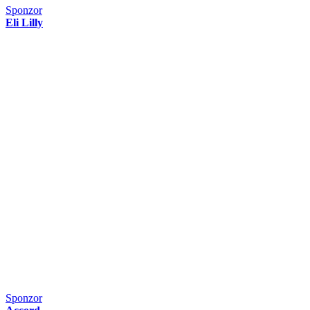
Sponzor
Eli Lilly
Sponzor