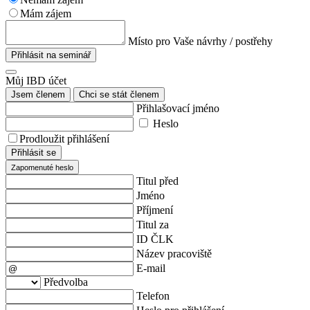
Mám zájem
Místo pro Vaše návrhy / postřehy
Přihlásit na seminář
Můj IBD účet
Jsem členem
Chci se stát členem
Přihlašovací jméno
Heslo
Prodloužit přihlášení
Přihlásit se
Zapomenuté heslo
Titul před
Jméno
Příjmení
Titul za
ID ČLK
Název pracoviště
E-mail
Předvolba
Telefon