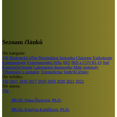
Seznam článků
Dle kategorie:
Vše
Biologická léčba
Biosimilární biologika
Chirurgie
Endoskopie
Epidemiologie
Experimentální léčba
IBD
IBD a COVID-19
Jiné
Konvenční terapie
Laboratorní diagnostika
Malé molekuly
Těhotenství a pediatrie
Telemedicína
Vedlejší účinky
Dle ročníku:
Vše
2015
2016
2017
2018
2019
2020
2021
2022
Dle autora:
Vše
MUDr. Dana Ďuricová, Ph.D.
MUDr. Kristýna Kubíčková, Ph.D.