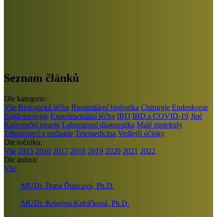
Seznam článků
Dle kategorie:
Vše
Biologická léčba
Biosimilární biologika
Chirurgie
Endoskopie
Epidemiologie
Experimentální léčba
IBD
IBD a COVID-19
Jiné
Konvenční terapie
Laboratorní diagnostika
Malé molekuly
Těhotenství a pediatrie
Telemedicína
Vedlejší účinky
Dle ročníku:
Vše
2015
2016
2017
2018
2019
2020
2021
2022
Dle autora:
Vše
MUDr. Dana Ďuricová, Ph.D.
MUDr. Kristýna Kubíčková, Ph.D.