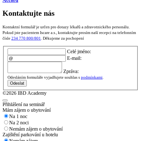
Accord
Kontaktujte nás
Kontaktní formulář je určen pro dotazy lékařů a zdravotnického personálu.
Pokud jste pacientem Iscare a.s., kontaktujte prosím naší recepci na telefonním
čísle
234 770 800/801
. Děkujeme za pochopení
Celé jméno:
E-mail:
Zpráva:
Odesláním formuláře vyjadřujete souhlas s
podmínkami
.
Odeslat
©2026 IBD Academy
Přihlášení na seminář
Mám zájem o ubytování
Na 1 noc
Na 2 noci
Nemám zájem o ubytování
Zajištění parkování u hotelu
Nemám zájem