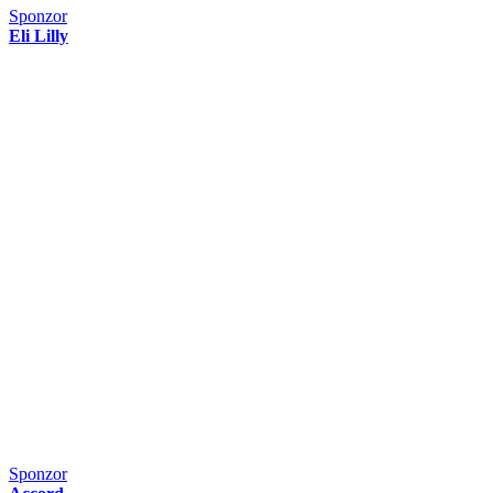
Sponzor
Eli Lilly
Sponzor