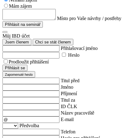
Mám zájem
Místo pro Vaše návrhy / postřehy
Přihlásit na seminář
Můj IBD účet
Jsem členem
Chci se stát členem
Přihlašovací jméno
Heslo
Prodloužit přihlášení
Přihlásit se
Zapomenuté heslo
Titul před
Jméno
Příjmení
Titul za
ID ČLK
Název pracoviště
E-mail
Předvolba
Telefon