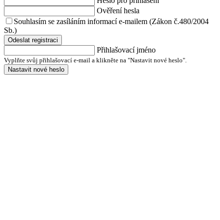
Heslo pro přihlášení
Ověření hesla
Souhlasím se zasíláním informací e-mailem (Zákon č.480/2004
Sb.)
Odeslat registraci
Přihlašovací jméno
Vyplňte svůj přihlašovací e-mail a klikněte na "Nastavit nové heslo".
Nastavit nové heslo