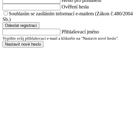
Heslo pro přihlášení
Ověření hesla
Souhlasím se zasíláním informací e-mailem (Zákon č.480/2004
Sb.)
Odeslat registraci
Přihlašovací jméno
Vyplňte svůj přihlašovací e-mail a klikněte na "Nastavit nové heslo".
Nastavit nové heslo