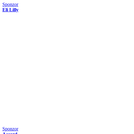
Sponzor
Eli Lilly
Sponzor