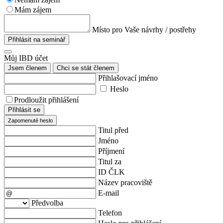
Mám zájem
Místo pro Vaše návrhy / postřehy
Přihlásit na seminář
Můj IBD účet
Jsem členem
Chci se stát členem
Přihlašovací jméno
Heslo
Prodloužit přihlášení
Přihlásit se
Zapomenuté heslo
Titul před
Jméno
Příjmení
Titul za
ID ČLK
Název pracoviště
E-mail
Předvolba
Telefon