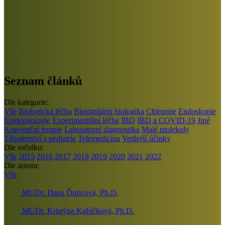
Seznam článků
Dle kategorie:
Vše
Biologická léčba
Biosimilární biologika
Chirurgie
Endoskopie
Epidemiologie
Experimentální léčba
IBD
IBD a COVID-19
Jiné
Konvenční terapie
Laboratorní diagnostika
Malé molekuly
Těhotenství a pediatrie
Telemedicína
Vedlejší účinky
Dle ročníku:
Vše
2015
2016
2017
2018
2019
2020
2021
2022
Dle autora:
Vše
MUDr. Dana Ďuricová, Ph.D.
MUDr. Kristýna Kubíčková, Ph.D.