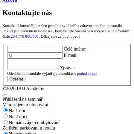
Accord
Kontaktujte nás
Kontaktní formulář je určen pro dotazy lékařů a zdravotnického personálu.
Pokud jste pacientem Iscare a.s., kontaktujte prosím naší recepci na telefonním
čísle
234 770 800/801
. Děkujeme za pochopení
Celé jméno:
E-mail:
Zpráva:
Odesláním formuláře vyjadřujete souhlas s
podmínkami
.
Odeslat
©2026 IBD Academy
Přihlášení na seminář
Mám zájem o ubytování
Na 1 noc
Na 2 noci
Nemám zájem o ubytování
Zajištění parkování u hotelu
Nemám zájem