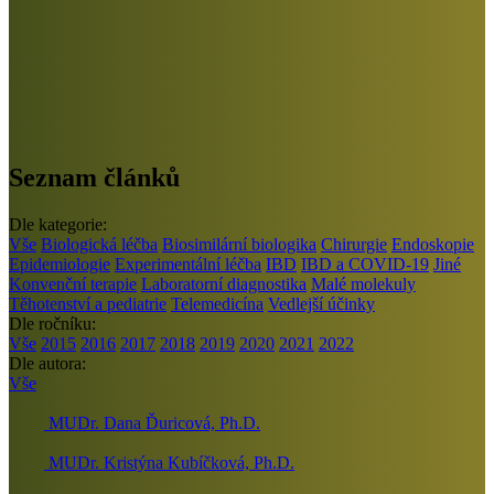
Seznam článků
Dle kategorie:
Vše
Biologická léčba
Biosimilární biologika
Chirurgie
Endoskopie
Epidemiologie
Experimentální léčba
IBD
IBD a COVID-19
Jiné
Konvenční terapie
Laboratorní diagnostika
Malé molekuly
Těhotenství a pediatrie
Telemedicína
Vedlejší účinky
Dle ročníku:
Vše
2015
2016
2017
2018
2019
2020
2021
2022
Dle autora:
Vše
MUDr. Dana Ďuricová, Ph.D.
MUDr. Kristýna Kubíčková, Ph.D.