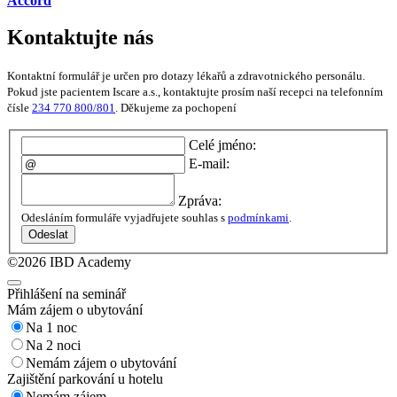
Accord
Kontaktujte nás
Kontaktní formulář je určen pro dotazy lékařů a zdravotnického personálu.
Pokud jste pacientem Iscare a.s., kontaktujte prosím naší recepci na telefonním
čísle
234 770 800/801
. Děkujeme za pochopení
Celé jméno:
E-mail:
Zpráva:
Odesláním formuláře vyjadřujete souhlas s
podmínkami
.
Odeslat
©2026 IBD Academy
Přihlášení na seminář
Mám zájem o ubytování
Na 1 noc
Na 2 noci
Nemám zájem o ubytování
Zajištění parkování u hotelu
Nemám zájem