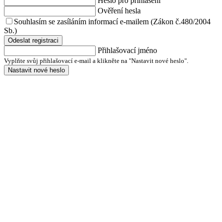
Heslo pro přihlášení
Ověření hesla
Souhlasím se zasíláním informací e-mailem (Zákon č.480/2004
Sb.)
Odeslat registraci
Přihlašovací jméno
Vyplňte svůj přihlašovací e-mail a klikněte na "Nastavit nové heslo".
Nastavit nové heslo