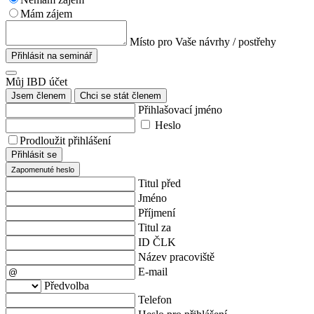
Mám zájem
Místo pro Vaše návrhy / postřehy
Přihlásit na seminář
Můj IBD účet
Jsem členem
Chci se stát členem
Přihlašovací jméno
Heslo
Prodloužit přihlášení
Přihlásit se
Zapomenuté heslo
Titul před
Jméno
Příjmení
Titul za
ID ČLK
Název pracoviště
E-mail
Předvolba
Telefon