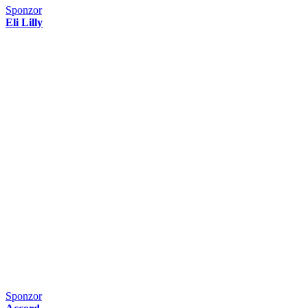
Sponzor
Eli Lilly
Sponzor