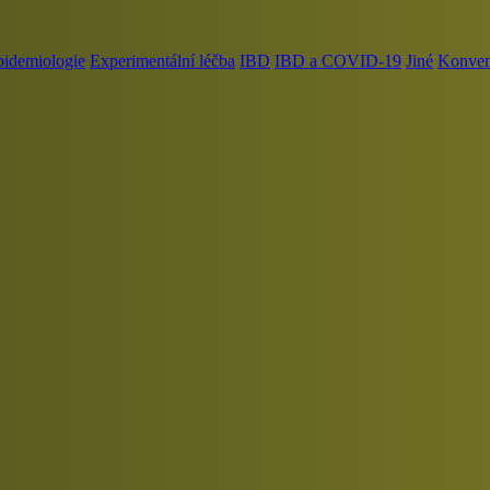
pidemiologie
Experimentální léčba
IBD
IBD a COVID-19
Jiné
Konvenč