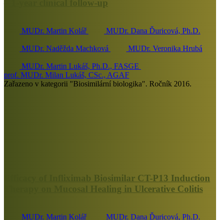
– 1-year clinical follow-up
MUDr. Martin Kolář
MUDr. Dana Ďuricová, Ph.D.
MUDr. Naděžda Machková
MUDr. Veronika Hrubá
MUDr. Martin Lukáš, Ph.D., FASGE
prof. MUDr. Milan Lukáš, CSc., AGAF
Zařazeno v kategorii "Biosimilární biologika". Ročník 2016.
Efficacy of Infliximab Biosimilar CT-P13 Induction
Therapy on Mucosal Healing in Ulcerative Colitis
MUDr. Martin Kolář
MUDr. Dana Ďuricová, Ph.D.