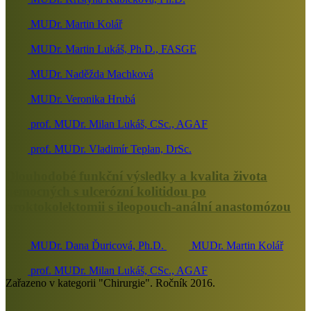
MUDr. Martin Kolář
MUDr. Martin Lukáš, Ph.D., FASGE
MUDr. Naděžda Machková
MUDr. Veronika Hrubá
prof. MUDr. Milan Lukáš, CSc., AGAF
prof. MUDr. Vladimír Teplan, DrSc.
Dlouhodobé funkční výsledky a kvalita života
nemocných s ulcerózní kolitidou po
proktokolektomii s ileopouch-anální anastomózou
MUDr. Dana Ďuricová, Ph.D.
MUDr. Martin Kolář
prof. MUDr. Milan Lukáš, CSc., AGAF
Zařazeno v kategorii "Chirurgie". Ročník 2016.