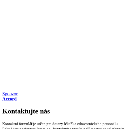
Sponzor
Accord
Kontaktujte nás
Kontaktní formulář je určen pro dotazy lékařů a zdravotnického personálu.
Pokud jste pacientem Iscare a.s., kontaktujte prosím naší recepci na telefonním