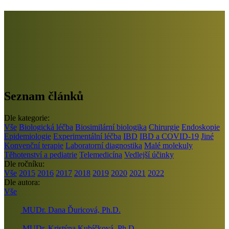
Seznam článků
Dle kategorie:
Vše
Biologická léčba
Biosimilární biologika
Chirurgie
Endoskopie
Epidemiologie
Experimentální léčba
IBD
IBD a COVID-19
Jiné
Konvenční terapie
Laboratorní diagnostika
Malé molekuly
Těhotenství a pediatrie
Telemedicína
Vedlejší účinky
Dle ročníku:
Vše
2015
2016
2017
2018
2019
2020
2021
2022
Dle autora:
Vše
MUDr. Dana Ďuricová, Ph.D.
MUDr. Kristýna Kubíčková, Ph.D.