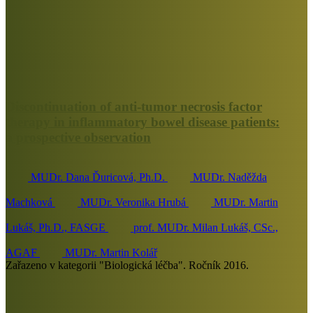
Discontinuation of anti-tumor necrosis factor
therapy in inflammatory bowel disease patients:
a prospective observation
MUDr. Dana Ďuricová, Ph.D.
MUDr. Naděžda
Machková
MUDr. Veronika Hrubá
MUDr. Martin
Lukáš, Ph.D., FASGE
prof. MUDr. Milan Lukáš, CSc.,
AGAF
MUDr. Martin Kolář
Zařazeno v kategorii "Biologická léčba". Ročník 2016.