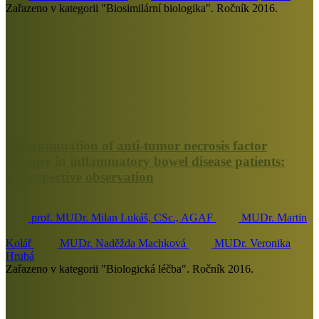
Zařazeno v kategorii "Biosimilární biologika". Ročník 2016.
Discontinuation of anti-tumor necrosis factor
therapy in inflammatory bowel disease patients:
a prospective observation
prof. MUDr. Milan Lukáš, CSc., AGAF
MUDr. Martin
Kolář
MUDr. Naděžda Machková
MUDr. Veronika
Hrubá
Zařazeno v kategorii "Biologická léčba". Ročník 2016.