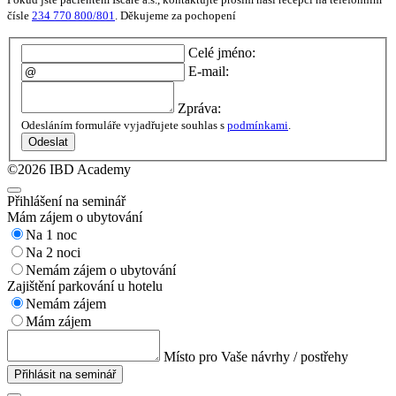
čísle
234 770 800/801
. Děkujeme za pochopení
Celé jméno:
E-mail:
Zpráva:
Odesláním formuláře vyjadřujete souhlas s
podmínkami
.
Odeslat
©2026 IBD Academy
Přihlášení na seminář
Mám zájem o ubytování
Na 1 noc
Na 2 noci
Nemám zájem o ubytování
Zajištění parkování u hotelu
Nemám zájem
Mám zájem
Místo pro Vaše návrhy / postřehy
Přihlásit na seminář