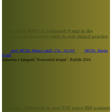
Budesonide MMX (Cortiment® 9 mg) in the
treatment of ulcerative colitis in real clinical practice
prof. MUDr. Milan Lukáš, CSc., AGAF
MUDr. Martin
Kolář
Zařazeno v kategorii "Konvenční terapie". Ročník 2016.
Biosimilar infliximab in anti-TNF naïve IBD patients