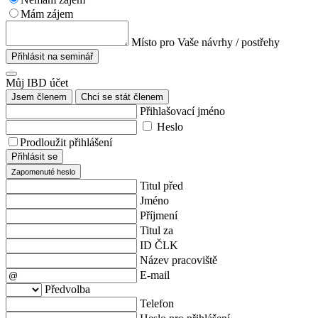
Mám zájem
Místo pro Vaše návrhy / postřehy
Přihlásit na seminář
Můj IBD účet
Jsem členem
Chci se stát členem
Přihlašovací jméno
Heslo
Prodloužit přihlášení
Přihlásit se
Zapomenuté heslo
Titul před
Jméno
Příjmení
Titul za
ID ČLK
Název pracoviště
E-mail
Předvolba
Telefon