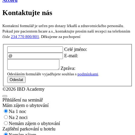
Accord
Kontaktujte nás
Kontaktní formulář je určen pro dotazy lékařů a zdravotnického personálu.
Pokud jste pacientem Iscare a.s., kontaktujte prosím naší recepci na telefonním
čísle
234 770 800/801
. Děkujeme za pochopení
Celé jméno:
E-mail:
Zpráva:
Odesláním formuláře vyjadřujete souhlas s
podmínkami
.
Odeslat
©2026 IBD Academy
Přihlášení na seminář
Mám zájem o ubytování
Na 1 noc
Na 2 noci
Nemám zájem o ubytování
Zajištění parkování u hotelu
Nemám zájem