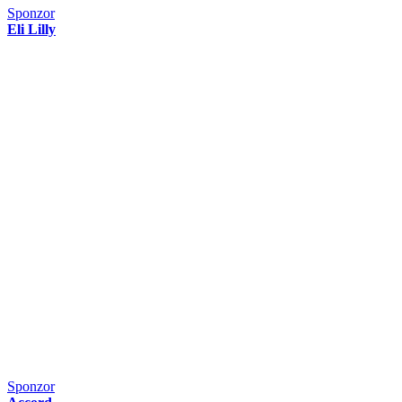
Sponzor
Eli Lilly
Sponzor