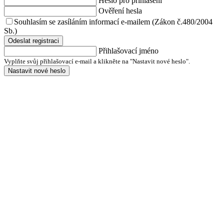
Heslo pro přihlášení
Ověření hesla
Souhlasím se zasíláním informací e-mailem (Zákon č.480/2004
Sb.)
Odeslat registraci
Přihlašovací jméno
Vyplňte svůj přihlašovací e-mail a klikněte na "Nastavit nové heslo".
Nastavit nové heslo