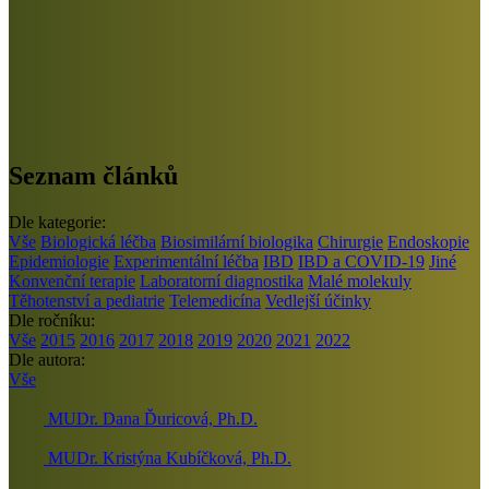
Seznam článků
Dle kategorie:
Vše
Biologická léčba
Biosimilární biologika
Chirurgie
Endoskopie
Epidemiologie
Experimentální léčba
IBD
IBD a COVID-19
Jiné
Konvenční terapie
Laboratorní diagnostika
Malé molekuly
Těhotenství a pediatrie
Telemedicína
Vedlejší účinky
Dle ročníku:
Vše
2015
2016
2017
2018
2019
2020
2021
2022
Dle autora:
Vše
MUDr. Dana Ďuricová, Ph.D.
MUDr. Kristýna Kubíčková, Ph.D.