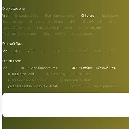
Dle kategorie:
Vše
Biologická léčba
Biosimilární biologika
Chirurgie
Endoskopie
Epidemiologie
Experimentální léčba
IBD
IBD a COVID-19
Jiné
Konvenční terapie
Laboratorní diagnostika
Malé molekuly
Těhotenství a pediatrie
Telemedicína
Vedlejší účinky
Dle ročníku:
Vše
2015
2016
2017
2018
2019
2020
2021
2022
Dle autora:
Vše
MUDr. Dana Ďuricová, Ph.D.
MUDr. Kristýna Kubíčková, Ph.D.
MUDr. Martin Kolář
MUDr. Martin Lukáš, Ph.D., FASGE
MUDr. Naděžda Machková
MUDr. Veronika Hrubá
prof. MUDr. Milan Lukáš, CSc., AGAF
prof. MUDr. Vladimír Teplan, DrSc.