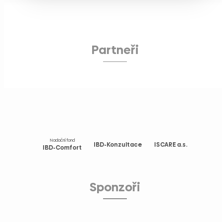
Partneři
Nadační fond
IBD-Konzultace
ISCARE a.s.
IBD-Comfort
Sponzoři