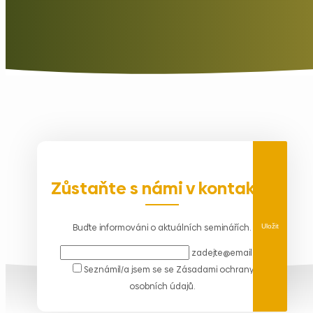
Zůstaňte s námi v kontaktu
Buďte informováni o aktuálních seminářích.
Uložit
zadejte@email.cz
Seznámil/a jsem se se
Zásadami ochrany
osobních údajů
.