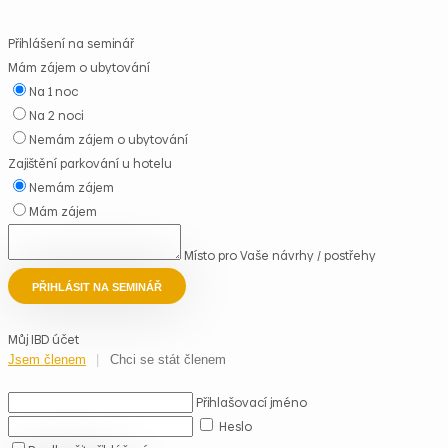
Přihlášení na seminář
Mám zájem o ubytování
Na 1 noc
Na 2 noci
Nemám zájem o ubytování
Zajištění parkování u hotelu
Nemám zájem
Mám zájem
Místo pro Vaše návrhy / postřehy
PŘIHLÁSIT NA SEMINÁŘ
Můj IBD účet
Jsem členem
Chci se stát členem
Přihlašovací jméno
Heslo