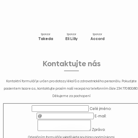
Sponzor
Sponzor
Sponzor
Takeda
Eli Lilly
Accord
Kontaktujte nás
Kontaktní formulář je určen pro dotazy lékařů a zdravotnického personálu. Pokud jste
pacientem Iscare a.s., kontaktujte prosím naší recepci na telefonním čísle
234 770 800/80
Děkujeme za pochopení
Celé jméno:
E-mail:
Zpráva:
Odesláním formuláře vyjadřujete souhlas s
podmínkami
.