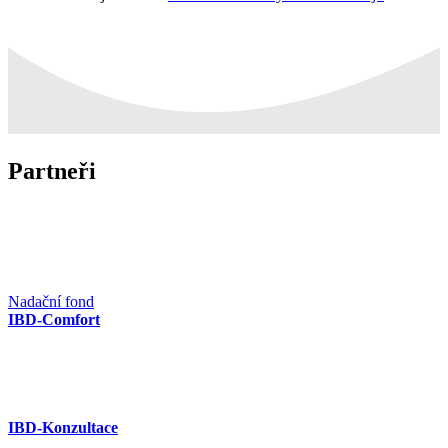
Partneři
Nadační fond
IBD-Comfort
IBD-Konzultace