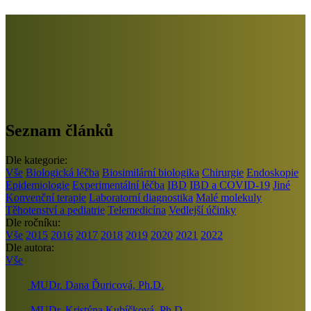
Seznam článků
Dle kategorie:
Vše
Biologická léčba
Biosimilární biologika
Chirurgie
Endoskopie
Epidemiologie
Experimentální léčba
IBD
IBD a COVID-19
Jiné
Konvenční terapie
Laboratorní diagnostika
Malé molekuly
Těhotenství a pediatrie
Telemedicína
Vedlejší účinky
Dle ročníku:
Vše
2015
2016
2017
2018
2019
2020
2021
2022
Dle autora:
Vše
MUDr. Dana Ďuricová, Ph.D.
MUDr. Kristýna Kubíčková, Ph.D.