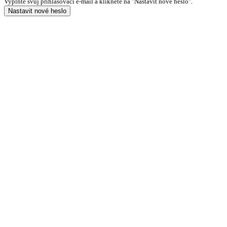
Vyplňte svůj přihlašovací e-mail a klikněte na "Nastavit nové heslo".
Nastavit nové heslo