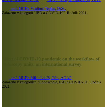
prof. MUDr. Vladimír Teplan, DrSc.
Zařazeno v kategorii "IBD a COVID-19". Ročník 2021.
Effect of COVID-19 pandemic on the workflow of
endoscopy units: an international survey
prof. MUDr. Milan Lukáš, CSc., AGAF
Zařazeno v kategoriích "Endoskopie, IBD a COVID-19". Ročník
2021.