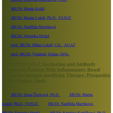
MUDr. Martin Kolář
MUDr. Martin Lukáš, Ph.D., FASGE
MUDr. Naděžda Machková
MUDr. Veronika Hrubá
prof. MUDr. Milan Lukáš, CSc., AGAF
prof. MUDr. Vladimír Teplan, DrSc.
Anti-SARS-CoV-2 Vaccination and Antibody
Response in Patients With Inflammatory Bowel
Disease on Immune-modifying Therapy: Prospective
Single-Tertiary Study
MUDr. Dana Ďuricová, Ph.D.
MUDr. Martin
Lukáš, Ph.D., FASGE
MUDr. Naděžda Machková
MUDr. Veronika Hrubá
MUDr. Kristýna Kubíčková, Ph.D.