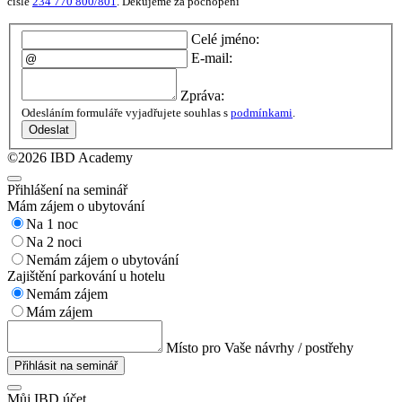
čísle
234 770 800/801
. Děkujeme za pochopení
Celé jméno:
E-mail:
Zpráva:
Odesláním formuláře vyjadřujete souhlas s
podmínkami
.
Odeslat
©2026 IBD Academy
Přihlášení na seminář
Mám zájem o ubytování
Na 1 noc
Na 2 noci
Nemám zájem o ubytování
Zajištění parkování u hotelu
Nemám zájem
Mám zájem
Místo pro Vaše návrhy / postřehy
Přihlásit na seminář
Můj IBD účet