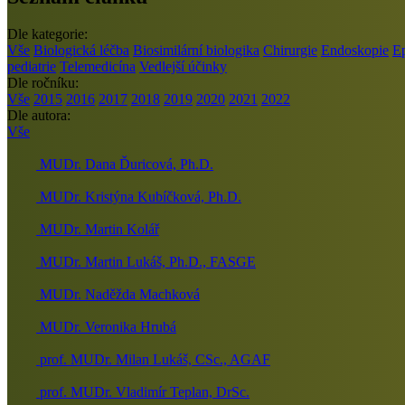
Dle kategorie:
Vše
Biologická léčba
Biosimilární biologika
Chirurgie
Endoskopie
E
pediatrie
Telemedicína
Vedlejší účinky
Dle ročníku:
Vše
2015
2016
2017
2018
2019
2020
2021
2022
Dle autora:
Vše
MUDr. Dana Ďuricová, Ph.D.
MUDr. Kristýna Kubíčková, Ph.D.
MUDr. Martin Kolář
MUDr. Martin Lukáš, Ph.D., FASGE
MUDr. Naděžda Machková
MUDr. Veronika Hrubá
prof. MUDr. Milan Lukáš, CSc., AGAF
prof. MUDr. Vladimír Teplan, DrSc.