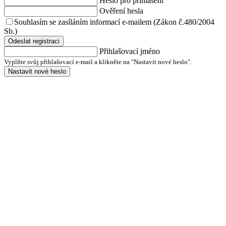
Heslo pro přihlášení
Ověření hesla
Souhlasím se zasíláním informací e-mailem (Zákon č.480/2004
Sb.)
Odeslat registraci
Přihlašovací jméno
Vyplňte svůj přihlašovací e-mail a klikněte na "Nastavit nové heslo".
Nastavit nové heslo