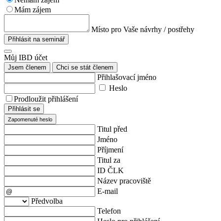
Mám zájem
Místo pro Vaše návrhy / postřehy
Přihlásit na seminář
Můj IBD účet
Jsem členem
Chci se stát členem
Přihlašovací jméno
Heslo
Prodloužit přihlášení
Přihlásit se
Zapomenuté heslo
Titul před
Jméno
Příjmení
Titul za
ID ČLK
Název pracoviště
E-mail
Předvolba
Telefon