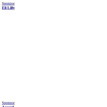
Sponzor
Eli Lilly
Sponzor