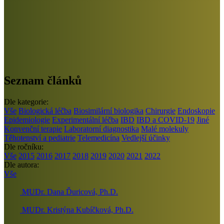
Seznam článků
Dle kategorie:
Vše
Biologická léčba
Biosimilární biologika
Chirurgie
Endoskopie
Epidemiologie
Experimentální léčba
IBD
IBD a COVID-19
Jiné
Konvenční terapie
Laboratorní diagnostika
Malé molekuly
Těhotenství a pediatrie
Telemedicína
Vedlejší účinky
Dle ročníku:
Vše
2015
2016
2017
2018
2019
2020
2021
2022
Dle autora:
Vše
MUDr. Dana Ďuricová, Ph.D.
MUDr. Kristýna Kubíčková, Ph.D.