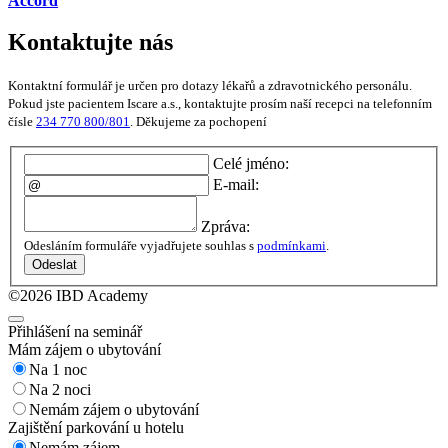
Accord
Kontaktujte nás
Kontaktní formulář je určen pro dotazy lékařů a zdravotnického personálu.
Pokud jste pacientem Iscare a.s., kontaktujte prosím naší recepci na telefonním
čísle
234 770 800/801
. Děkujeme za pochopení
Celé jméno:
E-mail:
Zpráva:
Odesláním formuláře vyjadřujete souhlas s
podmínkami
.
Odeslat
©2026 IBD Academy
Přihlášení na seminář
Mám zájem o ubytování
Na 1 noc
Na 2 noci
Nemám zájem o ubytování
Zajištění parkování u hotelu
Nemám zájem