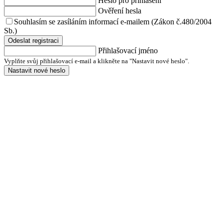
Heslo pro přihlášení
Ověření hesla
Souhlasím se zasíláním informací e-mailem (Zákon č.480/2004
Sb.)
Odeslat registraci
Přihlašovací jméno
Vyplňte svůj přihlašovací e-mail a klikněte na "Nastavit nové heslo".
Nastavit nové heslo