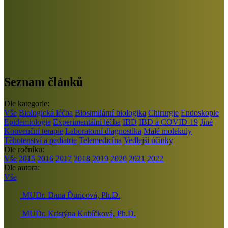
Seznam článků
Dle kategorie:
Vše
Biologická léčba
Biosimilární biologika
Chirurgie
Endoskopie
Epidemiologie
Experimentální léčba
IBD
IBD a COVID-19
Jiné
Konvenční terapie
Laboratorní diagnostika
Malé molekuly
Těhotenství a pediatrie
Telemedicína
Vedlejší účinky
Dle ročníku:
Vše
2015
2016
2017
2018
2019
2020
2021
2022
Dle autora:
Vše
MUDr. Dana Ďuricová, Ph.D.
MUDr. Kristýna Kubíčková, Ph.D.