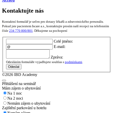
Accord
Kontaktujte nás
Kontaktní formulář je určen pro dotazy lékařů a zdravotnického personálu.
Pokud jste pacientem Iscare a.s., kontaktujte prosím naší recepci na telefonním
čísle
234 770 800/801
. Děkujeme za pochopení
Celé jméno:
E-mail:
Zpráva:
Odesláním formuláře vyjadřujete souhlas s
podmínkami
.
Odeslat
©2026 IBD Academy
Přihlášení na seminář
Mám zájem o ubytování
Na 1 noc
Na 2 noci
Nemám zájem o ubytování
Zajištění parkování u hotelu
Nemám zájem