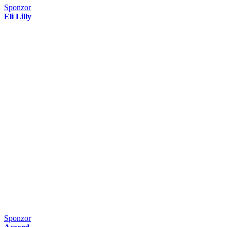
Sponzor
Eli Lilly
Sponzor