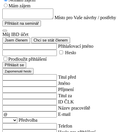
Mám zájem
Místo pro Vaše návrhy / postřehy
Přihlásit na seminář
Můj IBD účet
Jsem členem
Chci se stát členem
Přihlašovací jméno
Heslo
Prodloužit přihlášení
Přihlásit se
Zapomenuté heslo
Titul před
Jméno
Příjmení
Titul za
ID ČLK
Název pracoviště
E-mail
Předvolba
Telefon