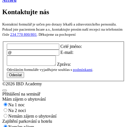
Accord
Kontaktujte nás
Kontaktní formulář je určen pro dotazy lékařů a zdravotnického personálu.
Pokud jste pacientem Iscare a.s., kontaktujte prosím naší recepci na telefonním
čísle
234 770 800/801
. Děkujeme za pochopení
Celé jméno:
E-mail:
Zpráva:
Odesláním formuláře vyjadřujete souhlas s
podmínkami
.
Odeslat
©2026 IBD Academy
Přihlášení na seminář
Mám zájem o ubytování
Na 1 noc
Na 2 noci
Nemám zájem o ubytování
Zajištění parkování u hotelu
Nemám zájem