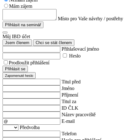
Mám zájem
Místo pro Vaše návrhy / postřehy
Přihlásit na seminář
Můj IBD účet
Jsem členem
Chci se stát členem
Přihlašovací jméno
Heslo
Prodloužit přihlášení
Přihlásit se
Zapomenuté heslo
Titul před
Jméno
Příjmení
Titul za
ID ČLK
Název pracoviště
E-mail
Předvolba
Telefon