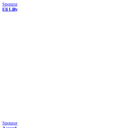
Sponzor
Eli Lilly
Sponzor