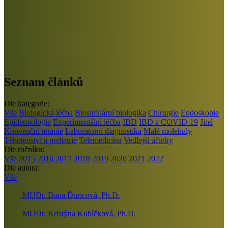
Seznam článků
Dle kategorie:
Vše
Biologická léčba
Biosimilární biologika
Chirurgie
Endoskopie
Epidemiologie
Experimentální léčba
IBD
IBD a COVID-19
Jiné
Konvenční terapie
Laboratorní diagnostika
Malé molekuly
Těhotenství a pediatrie
Telemedicína
Vedlejší účinky
Dle ročníku:
Vše
2015
2016
2017
2018
2019
2020
2021
2022
Dle autora:
Vše
MUDr. Dana Ďuricová, Ph.D.
MUDr. Kristýna Kubíčková, Ph.D.