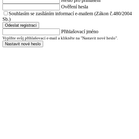
Heslo pro přihlášení
Ověření hesla
Souhlasím se zasíláním informací e-mailem (Zákon č.480/2004
Sb.)
Odeslat registraci
Přihlašovací jméno
Vyplňte svůj přihlašovací e-mail a klikněte na "Nastavit nové heslo".
Nastavit nové heslo