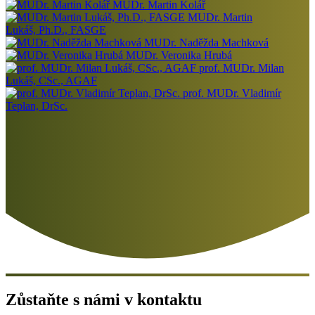
MUDr. Martin Kolář
MUDr. Martin
Lukáš, Ph.D., FASGE
MUDr. Naděžda Machková
MUDr. Veronika Hrubá
prof. MUDr. Milan
Lukáš, CSc., AGAF
prof. MUDr. Vladimír
Teplan, DrSc.
Zůstaňte s námi v kontaktu