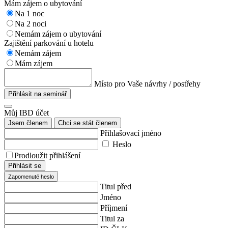
Mám zájem o ubytování
Na 1 noc
Na 2 noci
Nemám zájem o ubytování
Zajištění parkování u hotelu
Nemám zájem
Mám zájem
Místo pro Vaše návrhy / postřehy
Přihlásit na seminář
Můj IBD účet
Jsem členem
Chci se stát členem
Přihlašovací jméno
Heslo
Prodloužit přihlášení
Přihlásit se
Zapomenuté heslo
Titul před
Jméno
Příjmení
Titul za