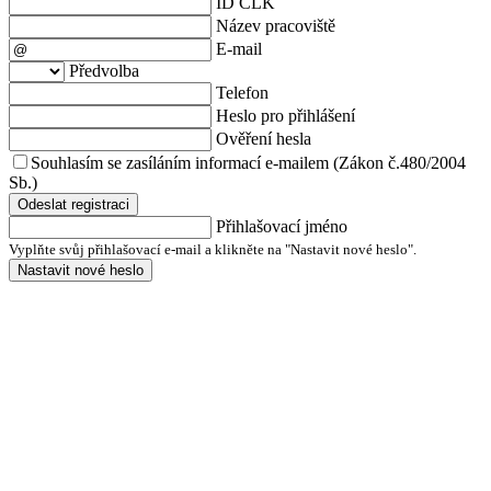
ID ČLK
Název pracoviště
E-mail
Předvolba
Telefon
Heslo pro přihlášení
Ověření hesla
Souhlasím se zasíláním informací e-mailem (Zákon č.480/2004
Sb.)
Odeslat registraci
Přihlašovací jméno
Vyplňte svůj přihlašovací e-mail a klikněte na "Nastavit nové heslo".
Nastavit nové heslo