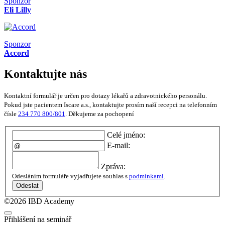
Sponzor
Eli Lilly
Sponzor
Accord
Kontaktujte nás
Kontaktní formulář je určen pro dotazy lékařů a zdravotnického personálu.
Pokud jste pacientem Iscare a.s., kontaktujte prosím naší recepci na telefonním
čísle
234 770 800/801
. Děkujeme za pochopení
Celé jméno:
E-mail:
Zpráva:
Odesláním formuláře vyjadřujete souhlas s
podmínkami
.
Odeslat
©2026 IBD Academy
Přihlášení na seminář