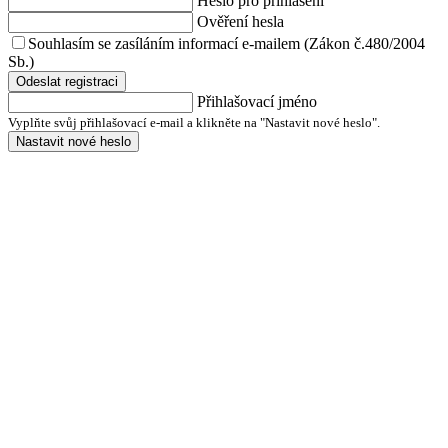
Heslo pro přihlášení
Ověření hesla
Souhlasím se zasíláním informací e-mailem (Zákon č.480/2004
Sb.)
Odeslat registraci
Přihlašovací jméno
Vyplňte svůj přihlašovací e-mail a klikněte na "Nastavit nové heslo".
Nastavit nové heslo