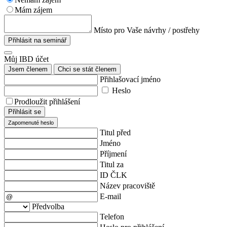
Mám zájem
Místo pro Vaše návrhy / postřehy
Přihlásit na seminář
Můj IBD účet
Jsem členem
Chci se stát členem
Přihlašovací jméno
Heslo
Prodloužit přihlášení
Přihlásit se
Zapomenuté heslo
Titul před
Jméno
Příjmení
Titul za
ID ČLK
Název pracoviště
E-mail
Předvolba
Telefon