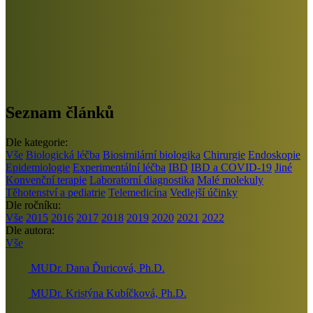
Seznam článků
Dle kategorie:
Vše
Biologická léčba
Biosimilární biologika
Chirurgie
Endoskopie
Epidemiologie
Experimentální léčba
IBD
IBD a COVID-19
Jiné
Konvenční terapie
Laboratorní diagnostika
Malé molekuly
Těhotenství a pediatrie
Telemedicína
Vedlejší účinky
Dle ročníku:
Vše
2015
2016
2017
2018
2019
2020
2021
2022
Dle autora:
Vše
MUDr. Dana Ďuricová, Ph.D.
MUDr. Kristýna Kubíčková, Ph.D.