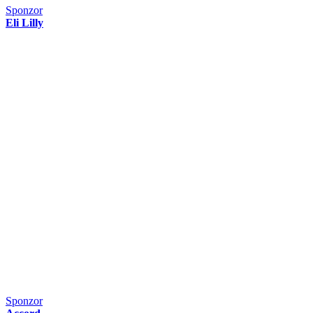
Sponzor
Eli Lilly
Sponzor