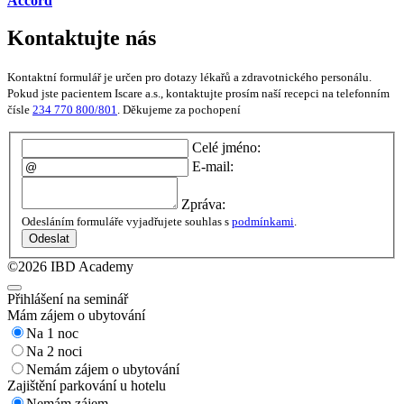
Accord
Kontaktujte nás
Kontaktní formulář je určen pro dotazy lékařů a zdravotnického personálu.
Pokud jste pacientem Iscare a.s., kontaktujte prosím naší recepci na telefonním
čísle
234 770 800/801
. Děkujeme za pochopení
Celé jméno:
E-mail:
Zpráva:
Odesláním formuláře vyjadřujete souhlas s
podmínkami
.
Odeslat
©2026 IBD Academy
Přihlášení na seminář
Mám zájem o ubytování
Na 1 noc
Na 2 noci
Nemám zájem o ubytování
Zajištění parkování u hotelu
Nemám zájem