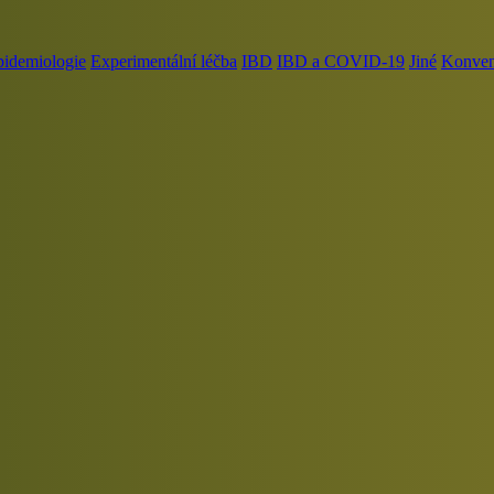
pidemiologie
Experimentální léčba
IBD
IBD a COVID-19
Jiné
Konvenč