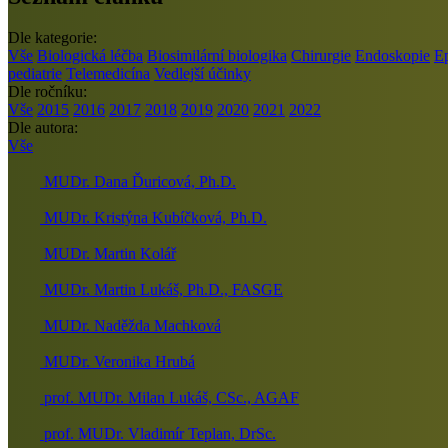
Dle kategorie:
Vše
Biologická léčba
Biosimilární biologika
Chirurgie
Endoskopie
E
pediatrie
Telemedicína
Vedlejší účinky
Dle ročníku:
Vše
2015
2016
2017
2018
2019
2020
2021
2022
Dle autora:
Vše
MUDr. Dana Ďuricová, Ph.D.
MUDr. Kristýna Kubíčková, Ph.D.
MUDr. Martin Kolář
MUDr. Martin Lukáš, Ph.D., FASGE
MUDr. Naděžda Machková
MUDr. Veronika Hrubá
prof. MUDr. Milan Lukáš, CSc., AGAF
prof. MUDr. Vladimír Teplan, DrSc.