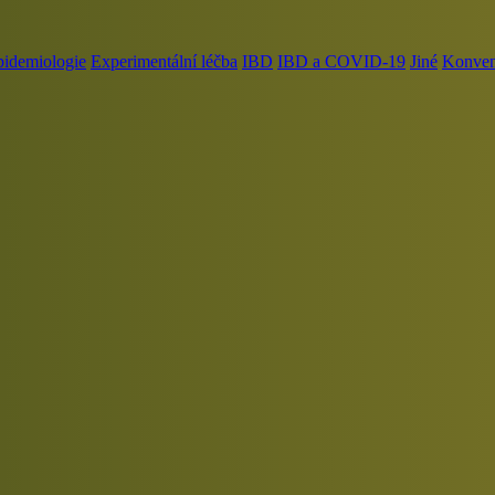
pidemiologie
Experimentální léčba
IBD
IBD a COVID-19
Jiné
Konvenč