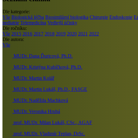
Dle kategorie:
Vše
Biologická léčba
Biosimilární biologika
Chirurgie
Endoskopie
E
pediatrie
Telemedicína
Vedlejší účinky
Dle ročníku:
Vše
2015
2016
2017
2018
2019
2020
2021
2022
Dle autora:
Vše
MUDr. Dana Ďuricová, Ph.D.
MUDr. Kristýna Kubíčková, Ph.D.
MUDr. Martin Kolář
MUDr. Martin Lukáš, Ph.D., FASGE
MUDr. Naděžda Machková
MUDr. Veronika Hrubá
prof. MUDr. Milan Lukáš, CSc., AGAF
prof. MUDr. Vladimír Teplan, DrSc.