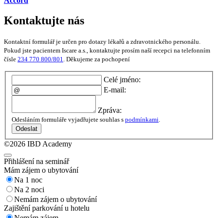
Accord
Kontaktujte nás
Kontaktní formulář je určen pro dotazy lékařů a zdravotnického personálu.
Pokud jste pacientem Iscare a.s., kontaktujte prosím naší recepci na telefonním
čísle
234 770 800/801
. Děkujeme za pochopení
Celé jméno:
E-mail:
Zpráva:
Odesláním formuláře vyjadřujete souhlas s
podmínkami
.
Odeslat
©2026 IBD Academy
Přihlášení na seminář
Mám zájem o ubytování
Na 1 noc
Na 2 noci
Nemám zájem o ubytování
Zajištění parkování u hotelu
Nemám zájem