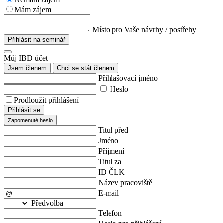
Mám zájem
Místo pro Vaše návrhy / postřehy
Přihlásit na seminář
Můj IBD účet
Jsem členem
Chci se stát členem
Přihlašovací jméno
Heslo
Prodloužit přihlášení
Přihlásit se
Zapomenuté heslo
Titul před
Jméno
Příjmení
Titul za
ID ČLK
Název pracoviště
E-mail
Předvolba
Telefon