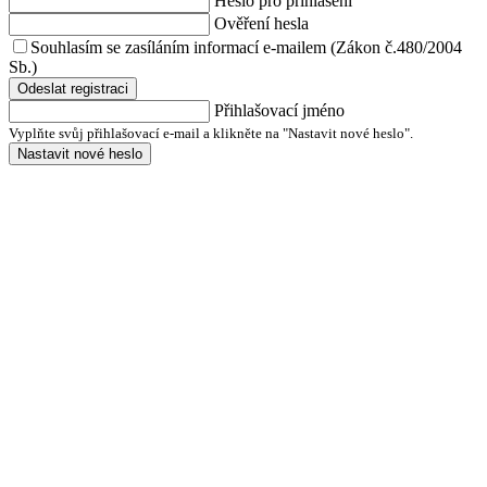
Heslo pro přihlášení
Ověření hesla
Souhlasím se zasíláním informací e-mailem (Zákon č.480/2004
Sb.)
Odeslat registraci
Přihlašovací jméno
Vyplňte svůj přihlašovací e-mail a klikněte na "Nastavit nové heslo".
Nastavit nové heslo