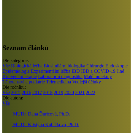
Seznam článků
Dle kategorie:
Vše
Biologická léčba
Biosimilární biologika
Chirurgie
Endoskopie
Epidemiologie
Experimentální léčba
IBD
IBD a COVID-19
Jiné
Konvenční terapie
Laboratorní diagnostika
Malé molekuly
Těhotenství a pediatrie
Telemedicína
Vedlejší účinky
Dle ročníku:
Vše
2015
2016
2017
2018
2019
2020
2021
2022
Dle autora:
Vše
MUDr. Dana Ďuricová, Ph.D.
MUDr. Kristýna Kubíčková, Ph.D.