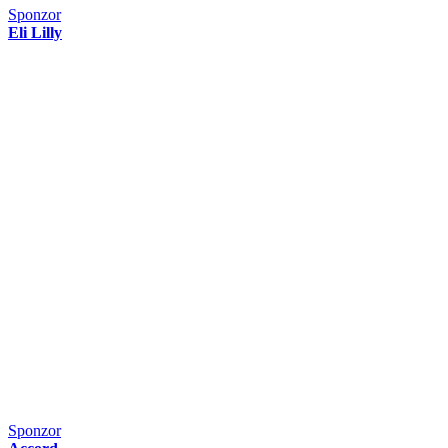
Sponzor
Eli Lilly
Sponzor