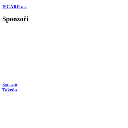
ISCARE a.s.
Sponzoři
Sponzor
Takeda