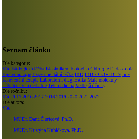
Seznam článků
Dle kategorie:
Vše
Biologická léčba
Biosimilární biologika
Chirurgie
Endoskopie
Epidemiologie
Experimentální léčba
IBD
IBD a COVID-19
Jiné
Konvenční terapie
Laboratorní diagnostika
Malé molekuly
Těhotenství a pediatrie
Telemedicína
Vedlejší účinky
Dle ročníku:
Vše
2015
2016
2017
2018
2019
2020
2021
2022
Dle autora:
Vše
MUDr. Dana Ďuricová, Ph.D.
MUDr. Kristýna Kubíčková, Ph.D.