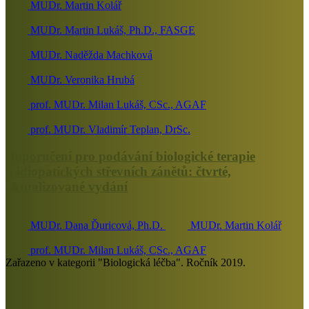
MUDr. Martin Kolář
MUDr. Martin Lukáš, Ph.D., FASGE
MUDr. Naděžda Machková
MUDr. Veronika Hrubá
prof. MUDr. Milan Lukáš, CSc., AGAF
prof. MUDr. Vladimír Teplan, DrSc.
Doporučení pro podávání biologické terapie
u idiopatických střevních zánětů: čtvrté,
aktualizované vydání
MUDr. Dana Ďuricová, Ph.D.
MUDr. Martin Kolář
prof. MUDr. Milan Lukáš, CSc., AGAF
Zařazeno v kategorii "Biologická léčba". Ročník 2019.