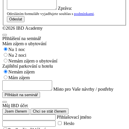
Zpráva:
Odesláním formuláře vyjadřujete souhlas s
podmínkami
.
Odeslat
©2026 IBD Academy
Přihlášení na seminář
Mám zájem o ubytování
Na 1 noc
Na 2 noci
Nemám zájem o ubytování
Zajištění parkování u hotelu
Nemám zájem
Mám zájem
Místo pro Vaše návrhy / postřehy
Přihlásit na seminář
Můj IBD účet
Jsem členem
Chci se stát členem
Přihlašovací jméno
Heslo