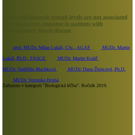
Early vedolizumab trough levels are not associated
with short-term response in patients with
inflammatory bowel disease
prof. MUDr. Milan Lukáš, CSc., AGAF
MUDr. Martin
Lukáš, Ph.D., FASGE
MUDr. Martin Kolář
MUDr. Naděžda Machková
MUDr. Dana Ďuricová, Ph.D.
MUDr. Veronika Hrubá
Zařazeno v kategorii "Biologická léčba". Ročník 2019.