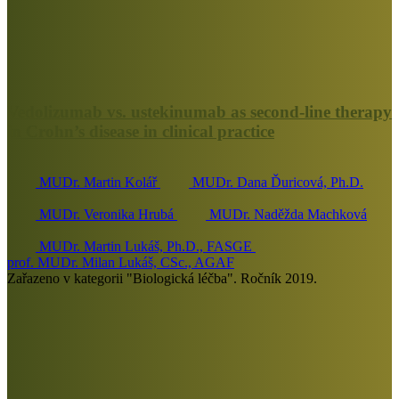
Vedolizumab vs. ustekinumab as second-line therapy
in Crohn’s disease in clinical practice
MUDr. Martin Kolář
MUDr. Dana Ďuricová, Ph.D.
MUDr. Veronika Hrubá
MUDr. Naděžda Machková
MUDr. Martin Lukáš, Ph.D., FASGE
prof. MUDr. Milan Lukáš, CSc., AGAF
Zařazeno v kategorii "Biologická léčba". Ročník 2019.