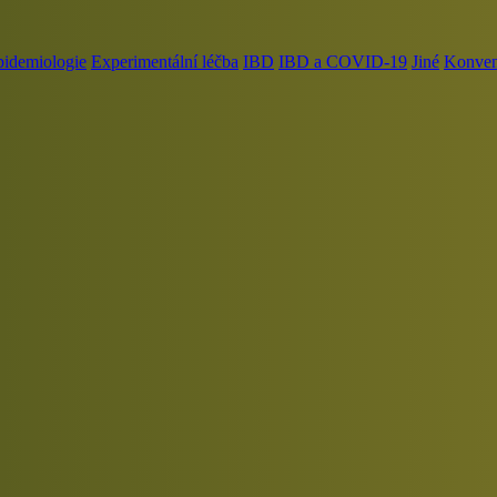
pidemiologie
Experimentální léčba
IBD
IBD a COVID-19
Jiné
Konvenč