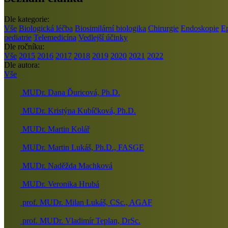
Dle kategorie:
Vše
Biologická léčba
Biosimilární biologika
Chirurgie
Endoskopie
E
pediatrie
Telemedicína
Vedlejší účinky
Dle ročníku:
Vše
2015
2016
2017
2018
2019
2020
2021
2022
Dle autora:
Vše
MUDr. Dana Ďuricová, Ph.D.
MUDr. Kristýna Kubíčková, Ph.D.
MUDr. Martin Kolář
MUDr. Martin Lukáš, Ph.D., FASGE
MUDr. Naděžda Machková
MUDr. Veronika Hrubá
prof. MUDr. Milan Lukáš, CSc., AGAF
prof. MUDr. Vladimír Teplan, DrSc.