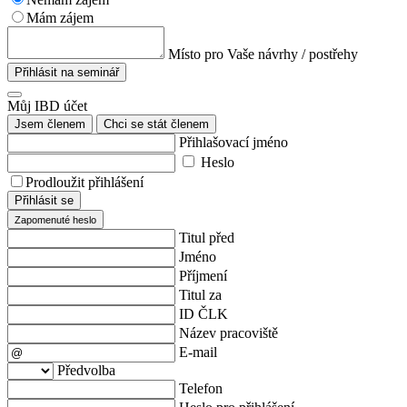
Mám zájem
Místo pro Vaše návrhy / postřehy
Přihlásit na seminář
Můj IBD účet
Jsem členem
Chci se stát členem
Přihlašovací jméno
Heslo
Prodloužit přihlášení
Přihlásit se
Zapomenuté heslo
Titul před
Jméno
Příjmení
Titul za
ID ČLK
Název pracoviště
E-mail
Předvolba
Telefon