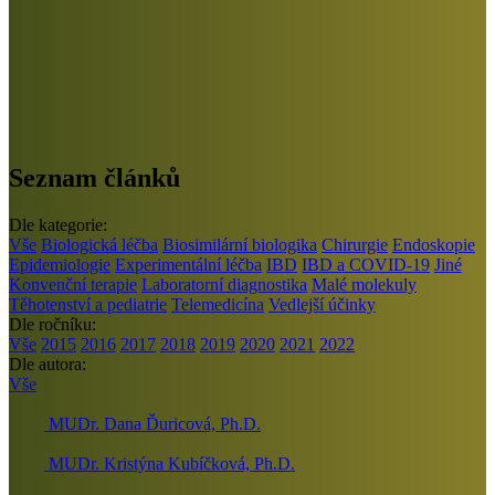
Seznam článků
Dle kategorie:
Vše
Biologická léčba
Biosimilární biologika
Chirurgie
Endoskopie
Epidemiologie
Experimentální léčba
IBD
IBD a COVID-19
Jiné
Konvenční terapie
Laboratorní diagnostika
Malé molekuly
Těhotenství a pediatrie
Telemedicína
Vedlejší účinky
Dle ročníku:
Vše
2015
2016
2017
2018
2019
2020
2021
2022
Dle autora:
Vše
MUDr. Dana Ďuricová, Ph.D.
MUDr. Kristýna Kubíčková, Ph.D.