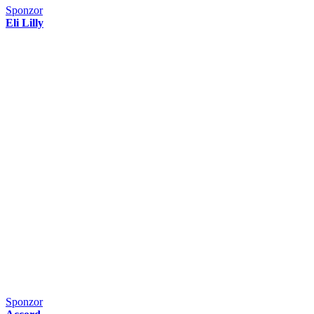
Sponzor
Eli Lilly
Sponzor