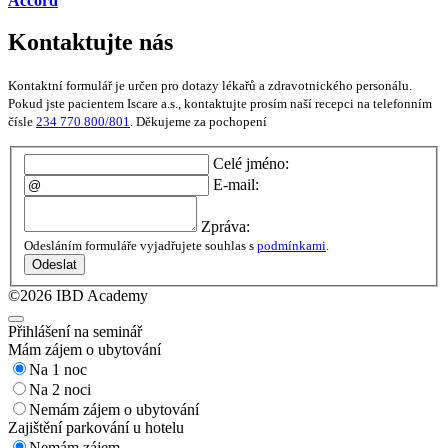
Accord
Kontaktujte nás
Kontaktní formulář je určen pro dotazy lékařů a zdravotnického personálu.
Pokud jste pacientem Iscare a.s., kontaktujte prosím naší recepci na telefonním
čísle
234 770 800/801
. Děkujeme za pochopení
Celé jméno:
E-mail:
Zpráva:
Odesláním formuláře vyjadřujete souhlas s
podmínkami
.
Odeslat
©2026 IBD Academy
Přihlášení na seminář
Mám zájem o ubytování
Na 1 noc
Na 2 noci
Nemám zájem o ubytování
Zajištění parkování u hotelu
Nemám zájem