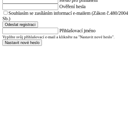
Heslo pro přihlášení
Ověření hesla
Souhlasím se zasíláním informací e-mailem (Zákon č.480/2004
Sb.)
Odeslat registraci
Přihlašovací jméno
Vyplňte svůj přihlašovací e-mail a klikněte na "Nastavit nové heslo".
Nastavit nové heslo