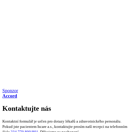
Sponzor
Accord
Kontaktujte nás
Kontaktní formulář je určen pro dotazy lékařů a zdravotnického personálu.
Pokud jste pacientem Iscare a.s., kontaktujte prosím naší recepci na telefonním
čísle
234 770 800/801
. Děkujeme za pochopení