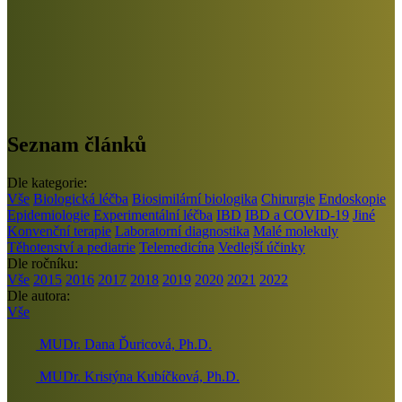
Seznam článků
Dle kategorie:
Vše
Biologická léčba
Biosimilární biologika
Chirurgie
Endoskopie
Epidemiologie
Experimentální léčba
IBD
IBD a COVID-19
Jiné
Konvenční terapie
Laboratorní diagnostika
Malé molekuly
Těhotenství a pediatrie
Telemedicína
Vedlejší účinky
Dle ročníku:
Vše
2015
2016
2017
2018
2019
2020
2021
2022
Dle autora:
Vše
MUDr. Dana Ďuricová, Ph.D.
MUDr. Kristýna Kubíčková, Ph.D.