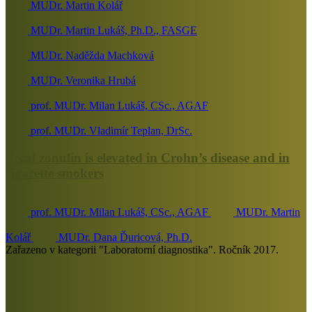
MUDr. Martin Kolář
MUDr. Martin Lukáš, Ph.D., FASGE
MUDr. Naděžda Machková
MUDr. Veronika Hrubá
prof. MUDr. Milan Lukáš, CSc., AGAF
prof. MUDr. Vladimír Teplan, DrSc.
Fecal zonulin is elevated in Crohn’s disease and in
cigarette smokers
prof. MUDr. Milan Lukáš, CSc., AGAF
MUDr. Martin
Kolář
MUDr. Dana Ďuricová, Ph.D.
Zařazeno v kategorii "Laboratorní diagnostika". Ročník 2017.