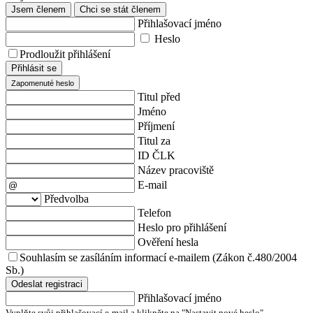
Jsem členem
Chci se stát členem
Přihlašovací jméno
Heslo
Prodloužit přihlášení
Přihlásit se
Zapomenuté heslo
Titul před
Jméno
Příjmení
Titul za
ID ČLK
Název pracoviště
E-mail
Předvolba
Telefon
Heslo pro přihlášení
Ověření hesla
Souhlasím se zasíláním informací e-mailem (Zákon č.480/2004
Sb.)
Odeslat registraci
Přihlašovací jméno
Vyplňte svůj přihlašovací e-mail a klikněte na "Nastavit nové heslo".