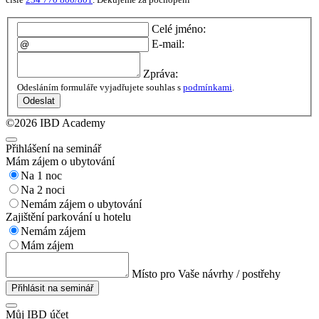
Celé jméno:
E-mail:
Zpráva:
Odesláním formuláře vyjadřujete souhlas s
podmínkami
.
Odeslat
©2026 IBD Academy
Přihlášení na seminář
Mám zájem o ubytování
Na 1 noc
Na 2 noci
Nemám zájem o ubytování
Zajištění parkování u hotelu
Nemám zájem
Mám zájem
Místo pro Vaše návrhy / postřehy
Přihlásit na seminář
Můj IBD účet