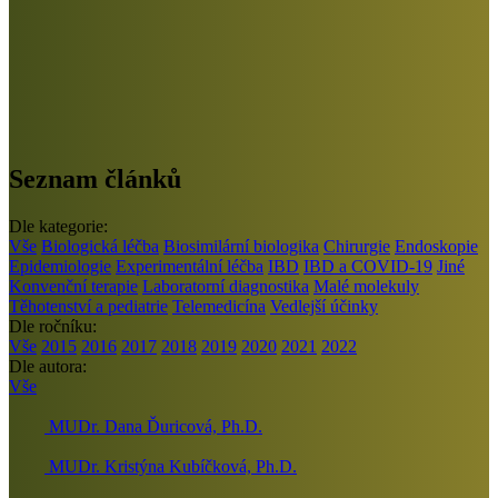
Seznam článků
Dle kategorie:
Vše
Biologická léčba
Biosimilární biologika
Chirurgie
Endoskopie
Epidemiologie
Experimentální léčba
IBD
IBD a COVID-19
Jiné
Konvenční terapie
Laboratorní diagnostika
Malé molekuly
Těhotenství a pediatrie
Telemedicína
Vedlejší účinky
Dle ročníku:
Vše
2015
2016
2017
2018
2019
2020
2021
2022
Dle autora:
Vše
MUDr. Dana Ďuricová, Ph.D.
MUDr. Kristýna Kubíčková, Ph.D.