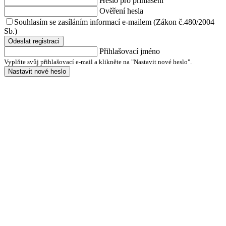
Heslo pro přihlášení
Ověření hesla
Souhlasím se zasíláním informací e-mailem (Zákon č.480/2004
Sb.)
Odeslat registraci
Přihlašovací jméno
Vyplňte svůj přihlašovací e-mail a klikněte na "Nastavit nové heslo".
Nastavit nové heslo