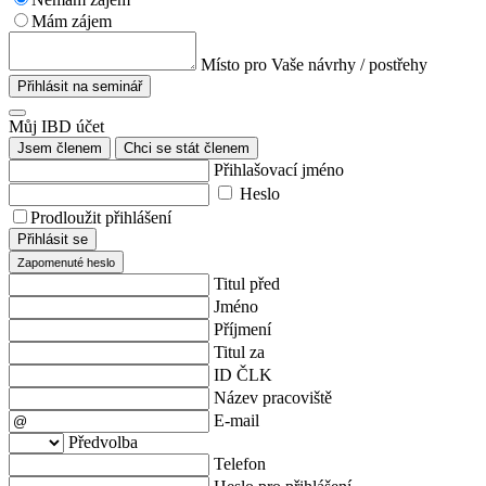
Mám zájem
Místo pro Vaše návrhy / postřehy
Přihlásit na seminář
Můj IBD účet
Jsem členem
Chci se stát členem
Přihlašovací jméno
Heslo
Prodloužit přihlášení
Přihlásit se
Zapomenuté heslo
Titul před
Jméno
Příjmení
Titul za
ID ČLK
Název pracoviště
E-mail
Předvolba
Telefon