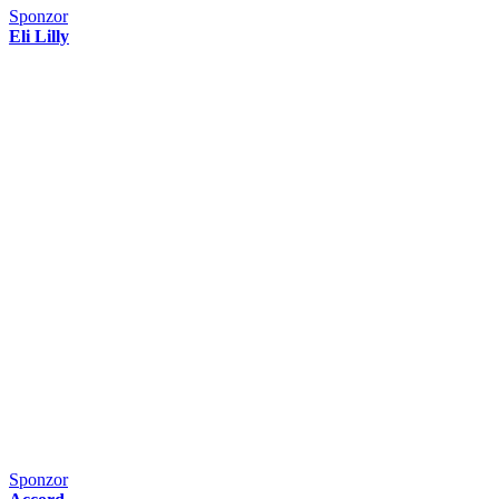
Sponzor
Eli Lilly
Sponzor