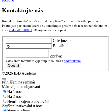
Accord
Kontaktujte nás
Kontaktní formulář je určen pro dotazy lékařů a zdravotnického personálu.
Pokud jste pacientem Iscare a.s., kontaktujte prosím naší recepci na telefonním
čísle
234 770 800/801
. Děkujeme za pochopení
Celé jméno:
E-mail:
Zpráva:
Odesláním formuláře vyjadřujete souhlas s
podmínkami
.
Odeslat
©2026 IBD Academy
Přihlášení na seminář
Mám zájem o ubytování
Na 1 noc
Na 2 noci
Nemám zájem o ubytování
Zajištění parkování u hotelu
Nemám zájem