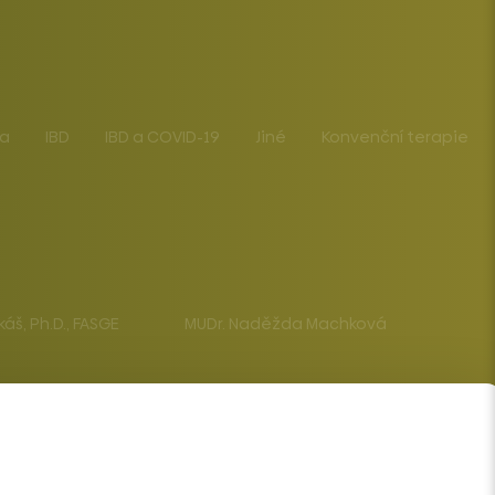
ba
IBD
IBD a COVID-19
Jiné
Konvenční terapie
káš, Ph.D., FASGE
MUDr. Naděžda Machková