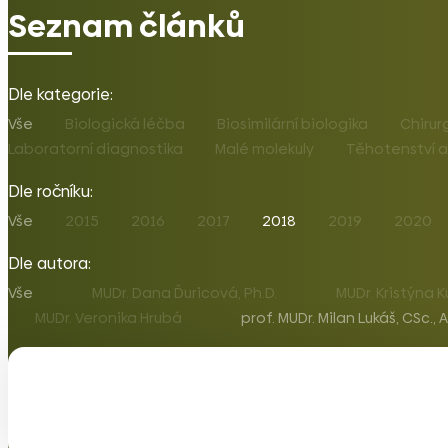
Seznam článků
Dle kategorie:
Vše
Biologická léčba
Biosimilární biologika
Chirur
Laboratorní diagnostika
Malé molekuly
Těhotenství a
Dle ročníku:
Vše
2015
2016
2017
2018
2019
2020
Dle autora:
Vše
MUDr. Dana Ďuricová, Ph.D.
MUDr. Kristýna K
MUDr. Veronika Hrubá
prof. MUDr. Milan Lukáš, CSc.,