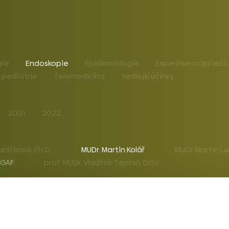
gie
Endoskopie
Epidemiologie
Experimentální léč
 pediatrie
Telemedicína
Vedlejší účinky
2021
2022
ubíčková, Ph.D.
MUDr. Martin Kolář
MUDr. Martin Lu
 AGAF
prof. MUDr. Vladimír Teplan, DrSc.