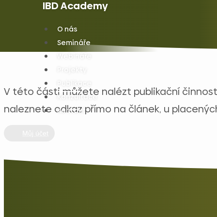
IBD Academy
O nás
Semináře
Webináře
Projekty
Publikace
V této části můžete nalézt publikační činnost
Konzultace
naleznete odkaz přímo na článek, u placených
Kontakt
Můj účet