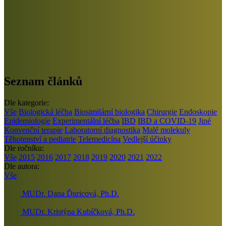
Seznam článků
Dle kategorie:
Vše
Biologická léčba
Biosimilární biologika
Chirurgie
Endoskopie
Epidemiologie
Experimentální léčba
IBD
IBD a COVID-19
Jiné
Konvenční terapie
Laboratorní diagnostika
Malé molekuly
Těhotenství a pediatrie
Telemedicína
Vedlejší účinky
Dle ročníku:
Vše
2015
2016
2017
2018
2019
2020
2021
2022
Dle autora:
Vše
MUDr. Dana Ďuricová, Ph.D.
MUDr. Kristýna Kubíčková, Ph.D.