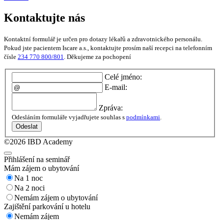
Kontaktujte nás
Kontaktní formulář je určen pro dotazy lékařů a zdravotnického personálu.
Pokud jste pacientem Iscare a.s., kontaktujte prosím naší recepci na telefonním
čísle
234 770 800/801
. Děkujeme za pochopení
Celé jméno:
E-mail:
Zpráva:
Odesláním formuláře vyjadřujete souhlas s
podmínkami
.
Odeslat
©2026 IBD Academy
Přihlášení na seminář
Mám zájem o ubytování
Na 1 noc
Na 2 noci
Nemám zájem o ubytování
Zajištění parkování u hotelu
Nemám zájem