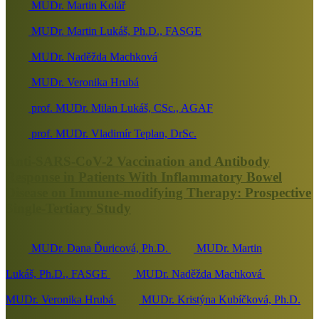
MUDr. Martin Kolář
MUDr. Martin Lukáš, Ph.D., FASGE
MUDr. Naděžda Machková
MUDr. Veronika Hrubá
prof. MUDr. Milan Lukáš, CSc., AGAF
prof. MUDr. Vladimír Teplan, DrSc.
Anti-SARS-CoV-2 Vaccination and Antibody
Response in Patients With Inflammatory Bowel
Disease on Immune-modifying Therapy: Prospective
Single-Tertiary Study
MUDr. Dana Ďuricová, Ph.D.
MUDr. Martin
Lukáš, Ph.D., FASGE
MUDr. Naděžda Machková
MUDr. Veronika Hrubá
MUDr. Kristýna Kubíčková, Ph.D.