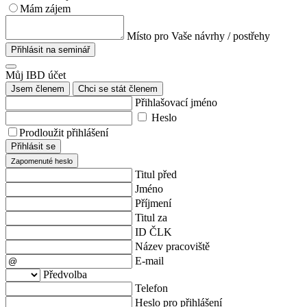
Mám zájem
Místo pro Vaše návrhy / postřehy
Přihlásit na seminář
Můj IBD účet
Jsem členem
Chci se stát členem
Přihlašovací jméno
Heslo
Prodloužit přihlášení
Přihlásit se
Zapomenuté heslo
Titul před
Jméno
Příjmení
Titul za
ID ČLK
Název pracoviště
E-mail
Předvolba
Telefon
Heslo pro přihlášení