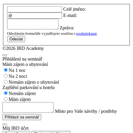
Celé jméno:
E-mail:
Zpráva:
Odesláním formuláře vyjadřujete souhlas s
podmínkami
.
Odeslat
©2026 IBD Academy
Přihlášení na seminář
Mám zájem o ubytování
Na 1 noc
Na 2 noci
Nemám zájem o ubytování
Zajištění parkování u hotelu
Nemám zájem
Mám zájem
Místo pro Vaše návrhy / postřehy
Přihlásit na seminář
Můj IBD účet