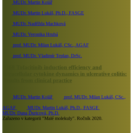
MUDr. Martin Kolář
MUDr. Martin Lukáš, Ph.D., FASGE
MUDr. Naděžda Machková
MUDr. Veronika Hrubá
prof. MUDr. Milan Lukáš, CSc., AGAF
prof. MUDr. Vladimír Teplan, DrSc.
P368 Tofacitinib induction efficiency and
intracellular cytokine dynamics in ulcerative colitis:
Results from clinical practice
MUDr. Martin Kolář
prof. MUDr. Milan Lukáš, CSc.,
AGAF
MUDr. Martin Lukáš, Ph.D., FASGE
MUDr. Dana Ďuricová, Ph.D.
Zařazeno v kategorii "Malé molekuly". Ročník 2020.