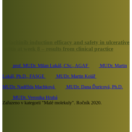
Tofacitinib induction efficacy and safety in ulcerative
colitis at week 8 – results from clinical practice
prof. MUDr. Milan Lukáš, CSc., AGAF
MUDr. Martin
Lukáš, Ph.D., FASGE
MUDr. Martin Kolář
MUDr. Naděžda Machková
MUDr. Dana Ďuricová, Ph.D.
MUDr. Veronika Hrubá
Zařazeno v kategorii "Malé molekuly". Ročník 2020.