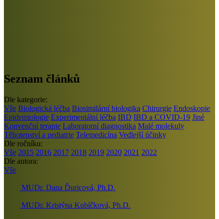
Seznam článků
Dle kategorie:
Vše
Biologická léčba
Biosimilární biologika
Chirurgie
Endoskopie
Epidemiologie
Experimentální léčba
IBD
IBD a COVID-19
Jiné
Konvenční terapie
Laboratorní diagnostika
Malé molekuly
Těhotenství a pediatrie
Telemedicína
Vedlejší účinky
Dle ročníku:
Vše
2015
2016
2017
2018
2019
2020
2021
2022
Dle autora:
Vše
MUDr. Dana Ďuricová, Ph.D.
MUDr. Kristýna Kubíčková, Ph.D.