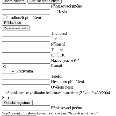
Jsem členem
Chci se stát členem
Přihlašovací jméno
Heslo
Prodloužit přihlášení
Přihlásit se
Zapomenuté heslo
Titul před
Jméno
Příjmení
Titul za
ID ČLK
Název pracoviště
E-mail
Předvolba
Telefon
Heslo pro přihlášení
Ověření hesla
Souhlasím se zasíláním informací e-mailem (Zákon č.480/2004
Sb.)
Odeslat registraci
Přihlašovací jméno
Vyplňte svůj přihlašovací e-mail a klikněte na "Nastavit nové heslo".