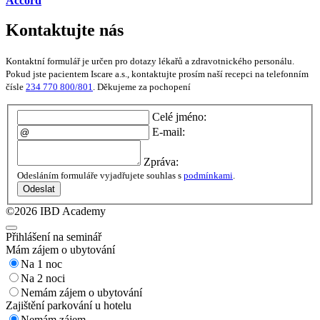
Accord
Kontaktujte nás
Kontaktní formulář je určen pro dotazy lékařů a zdravotnického personálu.
Pokud jste pacientem Iscare a.s., kontaktujte prosím naší recepci na telefonním
čísle
234 770 800/801
. Děkujeme za pochopení
Celé jméno:
E-mail:
Zpráva:
Odesláním formuláře vyjadřujete souhlas s
podmínkami
.
Odeslat
©2026 IBD Academy
Přihlášení na seminář
Mám zájem o ubytování
Na 1 noc
Na 2 noci
Nemám zájem o ubytování
Zajištění parkování u hotelu
Nemám zájem