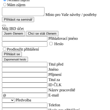
Mám zájem
Místo pro Vaše návrhy / postřehy
Přihlásit na seminář
Můj IBD účet
Jsem členem
Chci se stát členem
Přihlašovací jméno
Heslo
Prodloužit přihlášení
Přihlásit se
Zapomenuté heslo
Titul před
Jméno
Příjmení
Titul za
ID ČLK
Název pracoviště
E-mail
Předvolba
Telefon