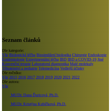
Seznam článků
Dle kategorie:
Vše
Biologická léčba
Biosimilární biologika
Chirurgie
Endoskopie
Epidemiologie
Experimentální léčba
IBD
IBD a COVID-19
Jiné
Konvenční terapie
Laboratorní diagnostika
Malé molekuly
Těhotenství a pediatrie
Telemedicína
Vedlejší účinky
Dle ročníku:
Vše
2015
2016
2017
2018
2019
2020
2021
2022
Dle autora:
Vše
MUDr. Dana Ďuricová, Ph.D.
MUDr. Kristýna Kubíčková, Ph.D.