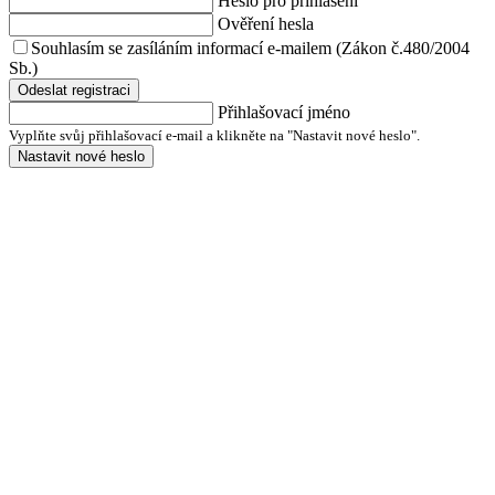
Heslo pro přihlášení
Ověření hesla
Souhlasím se zasíláním informací e-mailem (Zákon č.480/2004
Sb.)
Odeslat registraci
Přihlašovací jméno
Vyplňte svůj přihlašovací e-mail a klikněte na "Nastavit nové heslo".
Nastavit nové heslo