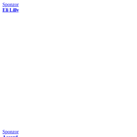
Sponzor
Eli Lilly
Sponzor