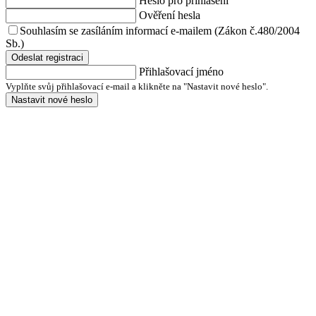
Heslo pro přihlášení
Ověření hesla
Souhlasím se zasíláním informací e-mailem (Zákon č.480/2004
Sb.)
Odeslat registraci
Přihlašovací jméno
Vyplňte svůj přihlašovací e-mail a klikněte na "Nastavit nové heslo".
Nastavit nové heslo