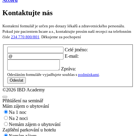
Accord
Kontaktujte nás
Kontaktní formulář je určen pro dotazy lékařů a zdravotnického personálu.
Pokud jste pacientem Iscare a.s., kontaktujte prosím naší recepci na telefonním
čísle
234 770 800/801
. Děkujeme za pochopení
Celé jméno:
E-mail:
Zpráva:
Odesláním formuláře vyjadřujete souhlas s
podmínkami
.
Odeslat
©2026 IBD Academy
Přihlášení na seminář
Mám zájem o ubytování
Na 1 noc
Na 2 noci
Nemám zájem o ubytování
Zajištění parkování u hotelu
Nemám zájem