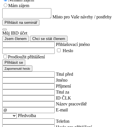
Mám zájem
Místo pro Vaše návrhy / postřehy
Přihlásit na seminář
Můj IBD účet
Jsem členem
Chci se stát členem
Přihlašovací jméno
Heslo
Prodloužit přihlášení
Přihlásit se
Zapomenuté heslo
Titul před
Jméno
Příjmení
Titul za
ID ČLK
Název pracoviště
E-mail
Předvolba
Telefon