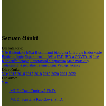
Seznam článků
Dle kategorie:
Vše
Biologická léčba
Biosimilární biologika
Chirurgie
Endoskopie
Epidemiologie
Experimentální léčba
IBD
IBD a COVID-19
Jiné
Konvenční terapie
Laboratorní diagnostika
Malé molekuly
Těhotenství a pediatrie
Telemedicína
Vedlejší účinky
Dle ročníku:
Vše
2015
2016
2017
2018
2019
2020
2021
2022
Dle autora:
Vše
MUDr. Dana Ďuricová, Ph.D.
MUDr. Kristýna Kubíčková, Ph.D.