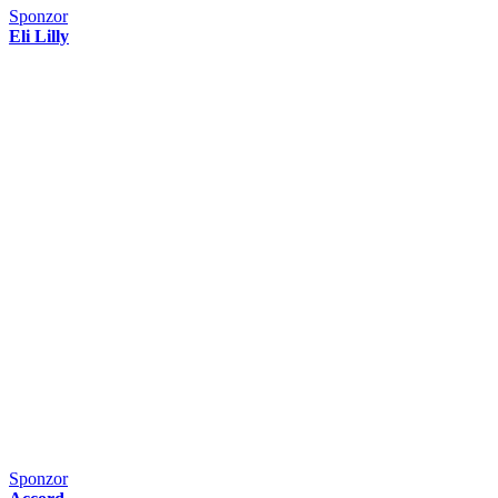
Sponzor
Eli Lilly
Sponzor