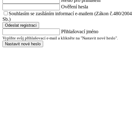
Heslo pro přihlášení
Ověření hesla
Souhlasím se zasíláním informací e-mailem (Zákon č.480/2004
Sb.)
Odeslat registraci
Přihlašovací jméno
Vyplňte svůj přihlašovací e-mail a klikněte na "Nastavit nové heslo".
Nastavit nové heslo