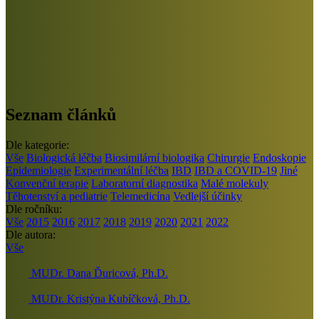
Seznam článků
Dle kategorie:
Vše
Biologická léčba
Biosimilární biologika
Chirurgie
Endoskopie
Epidemiologie
Experimentální léčba
IBD
IBD a COVID-19
Jiné
Konvenční terapie
Laboratorní diagnostika
Malé molekuly
Těhotenství a pediatrie
Telemedicína
Vedlejší účinky
Dle ročníku:
Vše
2015
2016
2017
2018
2019
2020
2021
2022
Dle autora:
Vše
MUDr. Dana Ďuricová, Ph.D.
MUDr. Kristýna Kubíčková, Ph.D.