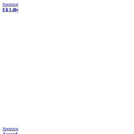
Sponzor
Eli Lilly
Sponzor