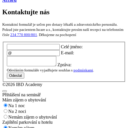
Accord
Kontaktujte nás
Kontaktní formulář je určen pro dotazy lékařů a zdravotnického personálu.
Pokud jste pacientem Iscare a.s., kontaktujte prosím naší recepci na telefonním
čísle
234 770 800/801
. Děkujeme za pochopení
Celé jméno:
E-mail:
Zpráva:
Odesláním formuláře vyjadřujete souhlas s
podmínkami
.
Odeslat
©2026 IBD Academy
Přihlášení na seminář
Mám zájem o ubytování
Na 1 noc
Na 2 noci
Nemám zájem o ubytování
Zajištění parkování u hotelu
Nemám zájem