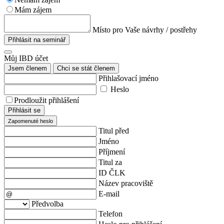
Mám zájem
Místo pro Vaše návrhy / postřehy
Přihlásit na seminář
Můj IBD účet
Jsem členem
Chci se stát členem
Přihlašovací jméno
Heslo
Prodloužit přihlášení
Přihlásit se
Zapomenuté heslo
Titul před
Jméno
Příjmení
Titul za
ID ČLK
Název pracoviště
E-mail
Předvolba
Telefon