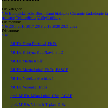
Dle kategorie:
Vše
Biologická léčba
Biosimilární biologika
Chirurgie
Endoskopie
E
pediatrie
Telemedicína
Vedlejší účinky
Dle ročníku:
Vše
2015
2016
2017
2018
2019
2020
2021
2022
Dle autora:
Vše
MUDr. Dana Ďuricová, Ph.D.
MUDr. Kristýna Kubíčková, Ph.D.
MUDr. Martin Kolář
MUDr. Martin Lukáš, Ph.D., FASGE
MUDr. Naděžda Machková
MUDr. Veronika Hrubá
prof. MUDr. Milan Lukáš, CSc., AGAF
prof. MUDr. Vladimír Teplan, DrSc.