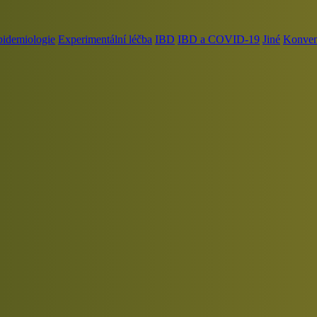
pidemiologie
Experimentální léčba
IBD
IBD a COVID-19
Jiné
Konvenč