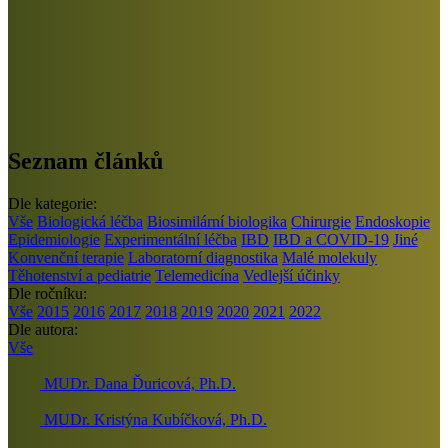
Seznam článků
Dle kategorie:
Vše
Biologická léčba
Biosimilární biologika
Chirurgie
Endoskopie
Epidemiologie
Experimentální léčba
IBD
IBD a COVID-19
Jiné
Konvenční terapie
Laboratorní diagnostika
Malé molekuly
Těhotenství a pediatrie
Telemedicína
Vedlejší účinky
Dle ročníku:
Vše
2015
2016
2017
2018
2019
2020
2021
2022
Dle autora:
Vše
MUDr. Dana Ďuricová, Ph.D.
MUDr. Kristýna Kubíčková, Ph.D.