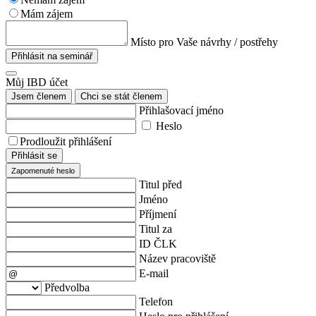
Mám zájem
Místo pro Vaše návrhy / postřehy
Přihlásit na seminář
Můj IBD účet
Jsem členem
Chci se stát členem
Přihlašovací jméno
Heslo
Prodloužit přihlášení
Přihlásit se
Zapomenuté heslo
Titul před
Jméno
Příjmení
Titul za
ID ČLK
Název pracoviště
E-mail
Předvolba
Telefon