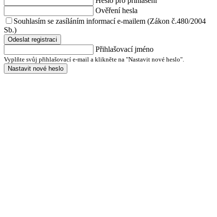
Heslo pro přihlášení
Ověření hesla
Souhlasím se zasíláním informací e-mailem (Zákon č.480/2004
Sb.)
Odeslat registraci
Přihlašovací jméno
Vyplňte svůj přihlašovací e-mail a klikněte na "Nastavit nové heslo".
Nastavit nové heslo