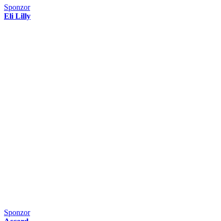
Sponzor
Eli Lilly
Sponzor