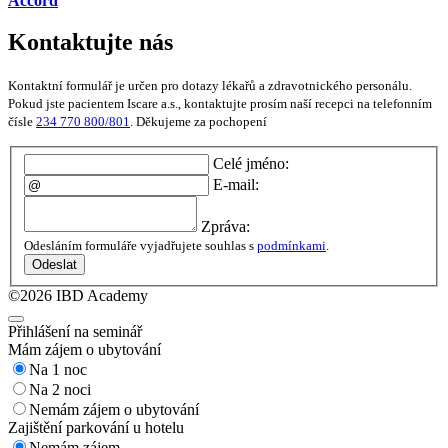
Accord
Kontaktujte nás
Kontaktní formulář je určen pro dotazy lékařů a zdravotnického personálu.
Pokud jste pacientem Iscare a.s., kontaktujte prosím naší recepci na telefonním
čísle
234 770 800/801
. Děkujeme za pochopení
Celé jméno:
E-mail:
Zpráva:
Odesláním formuláře vyjadřujete souhlas s
podmínkami
.
Odeslat
©2026 IBD Academy
Přihlášení na seminář
Mám zájem o ubytování
Na 1 noc
Na 2 noci
Nemám zájem o ubytování
Zajištění parkování u hotelu
Nemám zájem