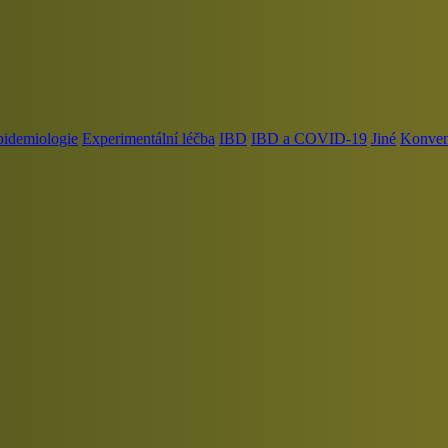
pidemiologie
Experimentální léčba
IBD
IBD a COVID-19
Jiné
Konvenč