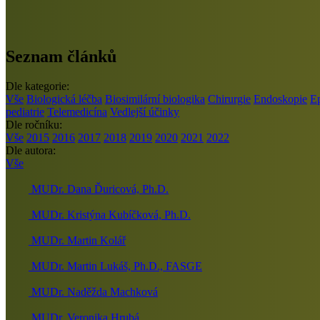
Seznam článků
Dle kategorie:
Vše
Biologická léčba
Biosimilární biologika
Chirurgie
Endoskopie
E
pediatrie
Telemedicína
Vedlejší účinky
Dle ročníku:
Vše
2015
2016
2017
2018
2019
2020
2021
2022
Dle autora:
Vše
MUDr. Dana Ďuricová, Ph.D.
MUDr. Kristýna Kubíčková, Ph.D.
MUDr. Martin Kolář
MUDr. Martin Lukáš, Ph.D., FASGE
MUDr. Naděžda Machková
MUDr. Veronika Hrubá