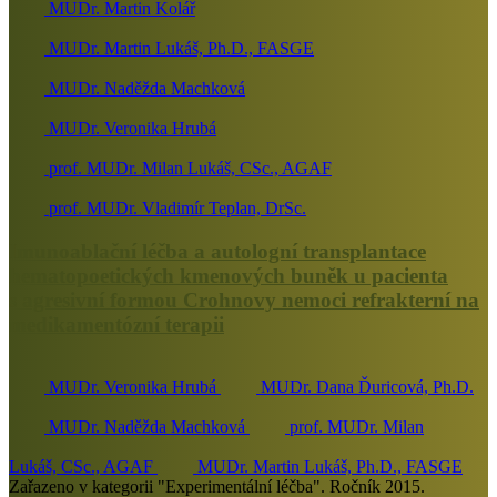
MUDr. Martin Kolář
MUDr. Martin Lukáš, Ph.D., FASGE
MUDr. Naděžda Machková
MUDr. Veronika Hrubá
prof. MUDr. Milan Lukáš, CSc., AGAF
prof. MUDr. Vladimír Teplan, DrSc.
Imunoablační léčba a autologní transplantace
hematopoetických kmenových buněk u pacienta
s agresivní formou Crohnovy nemoci refrakterní na
medikamentózní terapii
MUDr. Veronika Hrubá
MUDr. Dana Ďuricová, Ph.D.
MUDr. Naděžda Machková
prof. MUDr. Milan
Lukáš, CSc., AGAF
MUDr. Martin Lukáš, Ph.D., FASGE
Zařazeno v kategorii "Experimentální léčba". Ročník 2015.