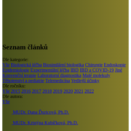
Seznam článků
Dle kategorie:
Vše
Biologická léčba
Biosimilární biologika
Chirurgie
Endoskopie
Epidemiologie
Experimentální léčba
IBD
IBD a COVID-19
Jiné
Konvenční terapie
Laboratorní diagnostika
Malé molekuly
Těhotenství a pediatrie
Telemedicína
Vedlejší účinky
Dle ročníku:
Vše
2015
2016
2017
2018
2019
2020
2021
2022
Dle autora:
Vše
MUDr. Dana Ďuricová, Ph.D.
MUDr. Kristýna Kubíčková, Ph.D.