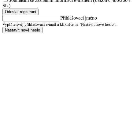
Souhlasím se zasíláním informací e-mailem (Zákon č.480/2004
Sb.)
Odeslat registraci
Přihlašovací jméno
Vyplňte svůj přihlašovací e-mail a klikněte na "Nastavit nové heslo".
Nastavit nové heslo