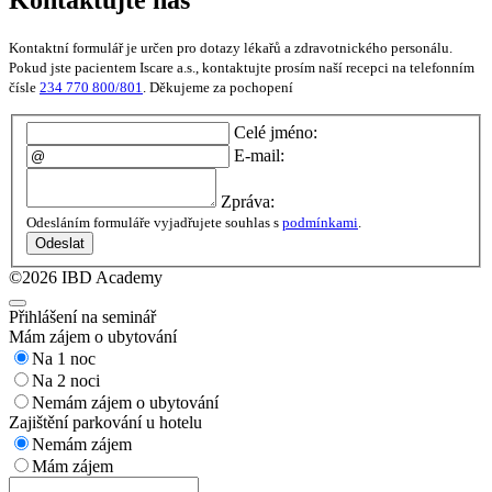
Kontaktní formulář je určen pro dotazy lékařů a zdravotnického personálu.
Pokud jste pacientem Iscare a.s., kontaktujte prosím naší recepci na telefonním
čísle
234 770 800/801
. Děkujeme za pochopení
Celé jméno:
E-mail:
Zpráva:
Odesláním formuláře vyjadřujete souhlas s
podmínkami
.
Odeslat
©2026 IBD Academy
Přihlášení na seminář
Mám zájem o ubytování
Na 1 noc
Na 2 noci
Nemám zájem o ubytování
Zajištění parkování u hotelu
Nemám zájem
Mám zájem