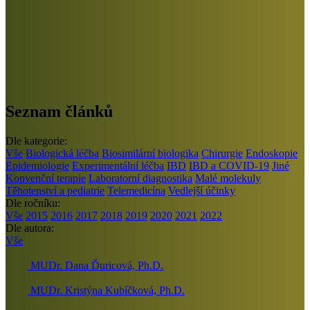
Seznam článků
Dle kategorie:
Vše
Biologická léčba
Biosimilární biologika
Chirurgie
Endoskopie
Epidemiologie
Experimentální léčba
IBD
IBD a COVID-19
Jiné
Konvenční terapie
Laboratorní diagnostika
Malé molekuly
Těhotenství a pediatrie
Telemedicína
Vedlejší účinky
Dle ročníku:
Vše
2015
2016
2017
2018
2019
2020
2021
2022
Dle autora:
Vše
MUDr. Dana Ďuricová, Ph.D.
MUDr. Kristýna Kubíčková, Ph.D.