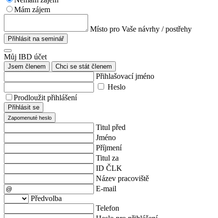
Mám zájem
Místo pro Vaše návrhy / postřehy
Přihlásit na seminář
Můj IBD účet
Jsem členem
Chci se stát členem
Přihlašovací jméno
Heslo
Prodloužit přihlášení
Přihlásit se
Zapomenuté heslo
Titul před
Jméno
Příjmení
Titul za
ID ČLK
Název pracoviště
E-mail
Předvolba
Telefon