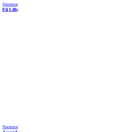
Sponzor
Eli Lilly
Sponzor