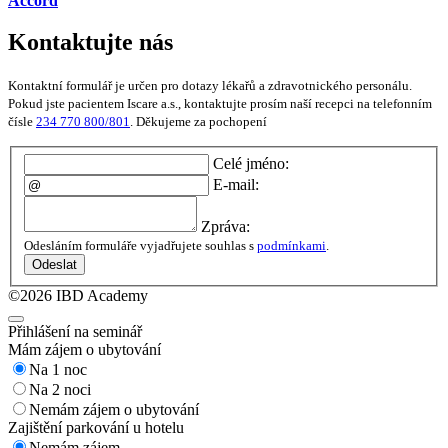
Accord
Kontaktujte nás
Kontaktní formulář je určen pro dotazy lékařů a zdravotnického personálu.
Pokud jste pacientem Iscare a.s., kontaktujte prosím naší recepci na telefonním
čísle
234 770 800/801
. Děkujeme za pochopení
Celé jméno:
E-mail:
Zpráva:
Odesláním formuláře vyjadřujete souhlas s
podmínkami
.
Odeslat
©2026 IBD Academy
Přihlášení na seminář
Mám zájem o ubytování
Na 1 noc
Na 2 noci
Nemám zájem o ubytování
Zajištění parkování u hotelu
Nemám zájem