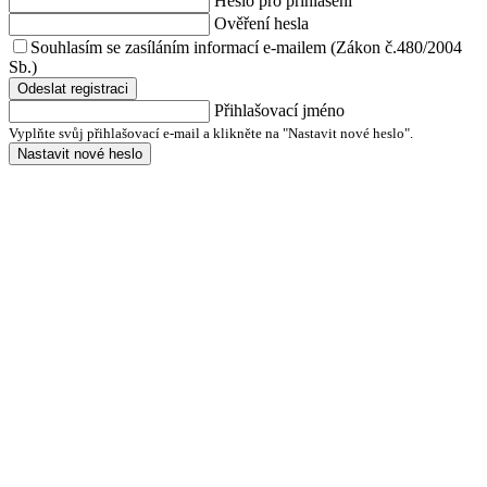
Heslo pro přihlášení
Ověření hesla
Souhlasím se zasíláním informací e-mailem (Zákon č.480/2004
Sb.)
Odeslat registraci
Přihlašovací jméno
Vyplňte svůj přihlašovací e-mail a klikněte na "Nastavit nové heslo".
Nastavit nové heslo