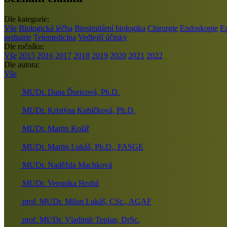
Dle kategorie:
Vše
Biologická léčba
Biosimilární biologika
Chirurgie
Endoskopie
E
pediatrie
Telemedicína
Vedlejší účinky
Dle ročníku:
Vše
2015
2016
2017
2018
2019
2020
2021
2022
Dle autora:
Vše
MUDr. Dana Ďuricová, Ph.D.
MUDr. Kristýna Kubíčková, Ph.D.
MUDr. Martin Kolář
MUDr. Martin Lukáš, Ph.D., FASGE
MUDr. Naděžda Machková
MUDr. Veronika Hrubá
prof. MUDr. Milan Lukáš, CSc., AGAF
prof. MUDr. Vladimír Teplan, DrSc.