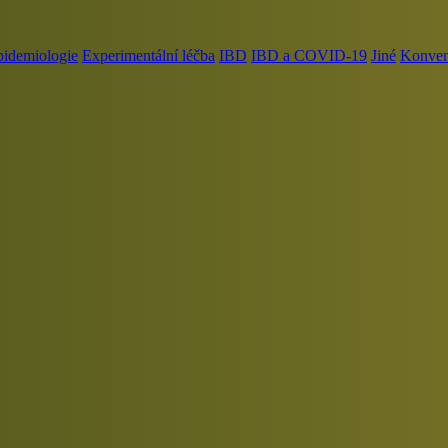
pidemiologie
Experimentální léčba
IBD
IBD a COVID-19
Jiné
Konvenč