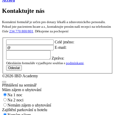
Accord
Kontaktujte nás
Kontaktní formulář je určen pro dotazy lékařů a zdravotnického personálu.
Pokud jste pacientem Iscare a.s., kontaktujte prosím naší recepci na telefonním
čísle
234 770 800/801
. Děkujeme za pochopení
Celé jméno:
E-mail:
Zpráva:
Odesláním formuláře vyjadřujete souhlas s
podmínkami
.
Odeslat
©2026 IBD Academy
Přihlášení na seminář
Mám zájem o ubytování
Na 1 noc
Na 2 noci
Nemám zájem o ubytování
Zajištění parkování u hotelu
Nemám zájem