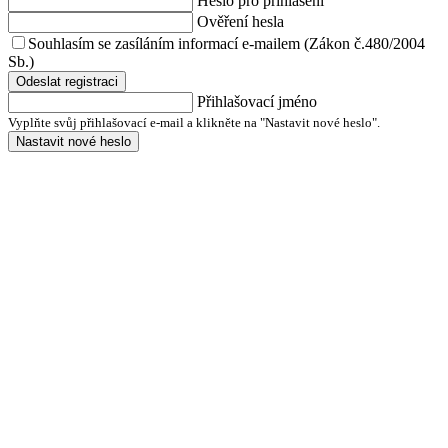
Heslo pro přihlášení
Ověření hesla
Souhlasím se zasíláním informací e-mailem (Zákon č.480/2004
Sb.)
Odeslat registraci
Přihlašovací jméno
Vyplňte svůj přihlašovací e-mail a klikněte na "Nastavit nové heslo".
Nastavit nové heslo