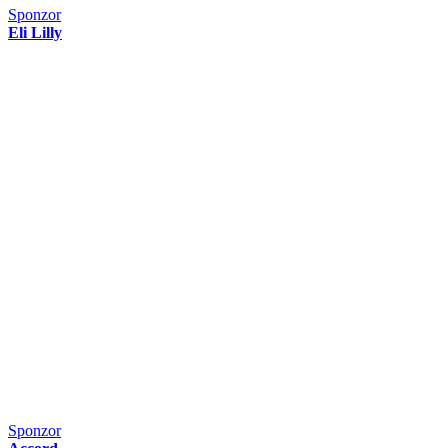
Sponzor
Eli Lilly
Sponzor