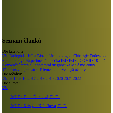
Seznam článků
Dle kategorie:
Vše
Biologická léčba
Biosimilární biologika
Chirurgie
Endoskopie
Epidemiologie
Experimentální léčba
IBD
IBD a COVID-19
Jiné
Konvenční terapie
Laboratorní diagnostika
Malé molekuly
Těhotenství a pediatrie
Telemedicína
Vedlejší účinky
Dle ročníku:
Vše
2015
2016
2017
2018
2019
2020
2021
2022
Dle autora:
Vše
MUDr. Dana Ďuricová, Ph.D.
MUDr. Kristýna Kubíčková, Ph.D.