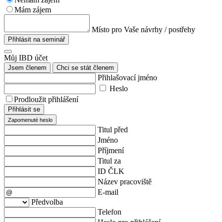
Mám zájem
Místo pro Vaše návrhy / postřehy
Přihlásit na seminář
Můj IBD účet
Jsem členem
Chci se stát členem
Přihlašovací jméno
Heslo
Prodloužit přihlášení
Přihlásit se
Zapomenuté heslo
Titul před
Jméno
Příjmení
Titul za
ID ČLK
Název pracoviště
E-mail
Předvolba
Telefon