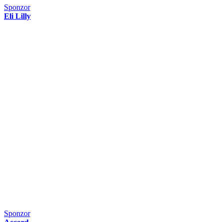
Sponzor
Eli Lilly
Sponzor