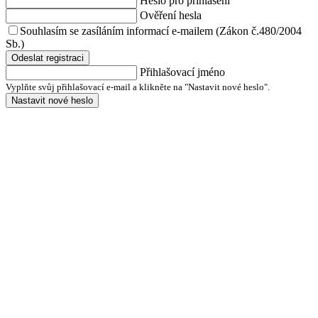
Heslo pro přihlášení
Ověření hesla
Souhlasím se zasíláním informací e-mailem (Zákon č.480/2004
Sb.)
Odeslat registraci
Přihlašovací jméno
Vyplňte svůj přihlašovací e-mail a klikněte na "Nastavit nové heslo".
Nastavit nové heslo