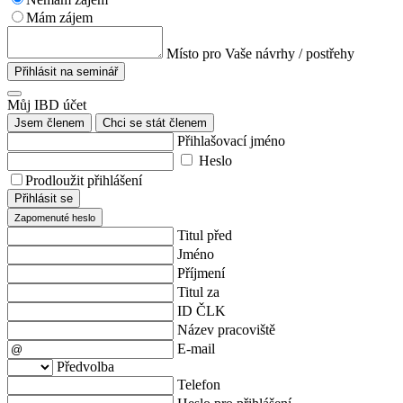
Mám zájem
Místo pro Vaše návrhy / postřehy
Přihlásit na seminář
Můj IBD účet
Jsem členem
Chci se stát členem
Přihlašovací jméno
Heslo
Prodloužit přihlášení
Přihlásit se
Zapomenuté heslo
Titul před
Jméno
Příjmení
Titul za
ID ČLK
Název pracoviště
E-mail
Předvolba
Telefon