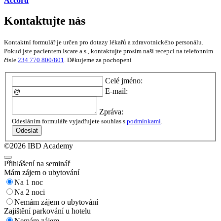
Accord
Kontaktujte nás
Kontaktní formulář je určen pro dotazy lékařů a zdravotnického personálu.
Pokud jste pacientem Iscare a.s., kontaktujte prosím naší recepci na telefonním
čísle
234 770 800/801
. Děkujeme za pochopení
Celé jméno:
E-mail:
Zpráva:
Odesláním formuláře vyjadřujete souhlas s
podmínkami
.
Odeslat
©2026 IBD Academy
Přihlášení na seminář
Mám zájem o ubytování
Na 1 noc
Na 2 noci
Nemám zájem o ubytování
Zajištění parkování u hotelu
Nemám zájem