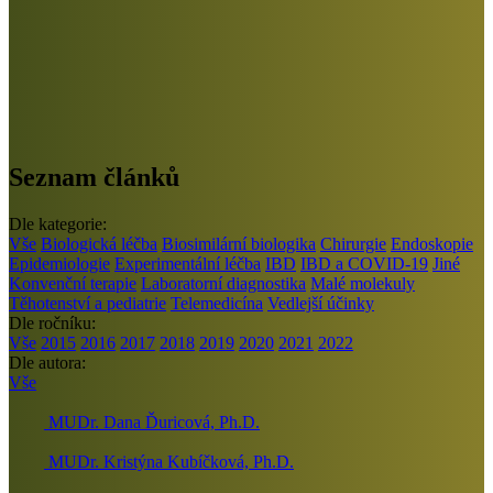
Seznam článků
Dle kategorie:
Vše
Biologická léčba
Biosimilární biologika
Chirurgie
Endoskopie
Epidemiologie
Experimentální léčba
IBD
IBD a COVID-19
Jiné
Konvenční terapie
Laboratorní diagnostika
Malé molekuly
Těhotenství a pediatrie
Telemedicína
Vedlejší účinky
Dle ročníku:
Vše
2015
2016
2017
2018
2019
2020
2021
2022
Dle autora:
Vše
MUDr. Dana Ďuricová, Ph.D.
MUDr. Kristýna Kubíčková, Ph.D.