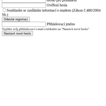
Heslo pro přihlášení
Ověření hesla
Souhlasím se zasíláním informací e-mailem (Zákon č.480/2004
Sb.)
Odeslat registraci
Přihlašovací jméno
Vyplňte svůj přihlašovací e-mail a klikněte na "Nastavit nové heslo".
Nastavit nové heslo