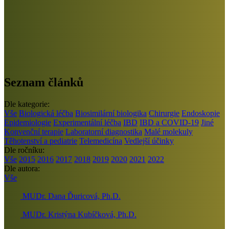
Seznam článků
Dle kategorie:
Vše
Biologická léčba
Biosimilární biologika
Chirurgie
Endoskopie
Epidemiologie
Experimentální léčba
IBD
IBD a COVID-19
Jiné
Konvenční terapie
Laboratorní diagnostika
Malé molekuly
Těhotenství a pediatrie
Telemedicína
Vedlejší účinky
Dle ročníku:
Vše
2015
2016
2017
2018
2019
2020
2021
2022
Dle autora:
Vše
MUDr. Dana Ďuricová, Ph.D.
MUDr. Kristýna Kubíčková, Ph.D.