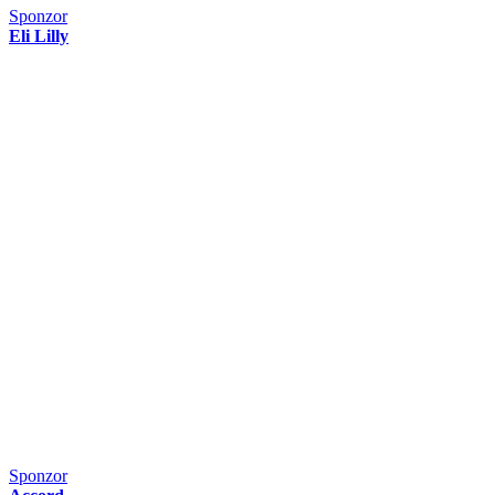
Sponzor
Eli Lilly
Sponzor