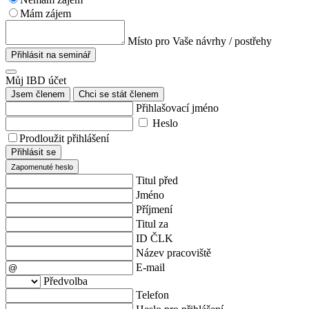
Mám zájem
Místo pro Vaše návrhy / postřehy
Přihlásit na seminář
Můj IBD účet
Jsem členem
Chci se stát členem
Přihlašovací jméno
Heslo
Prodloužit přihlášení
Přihlásit se
Zapomenuté heslo
Titul před
Jméno
Příjmení
Titul za
ID ČLK
Název pracoviště
E-mail
Předvolba
Telefon