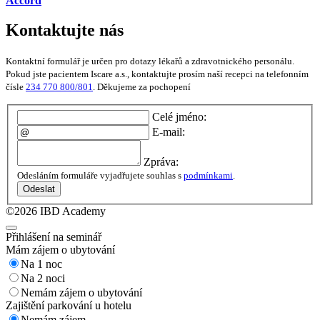
Accord
Kontaktujte nás
Kontaktní formulář je určen pro dotazy lékařů a zdravotnického personálu.
Pokud jste pacientem Iscare a.s., kontaktujte prosím naší recepci na telefonním
čísle
234 770 800/801
. Děkujeme za pochopení
Celé jméno:
E-mail:
Zpráva:
Odesláním formuláře vyjadřujete souhlas s
podmínkami
.
Odeslat
©2026 IBD Academy
Přihlášení na seminář
Mám zájem o ubytování
Na 1 noc
Na 2 noci
Nemám zájem o ubytování
Zajištění parkování u hotelu
Nemám zájem