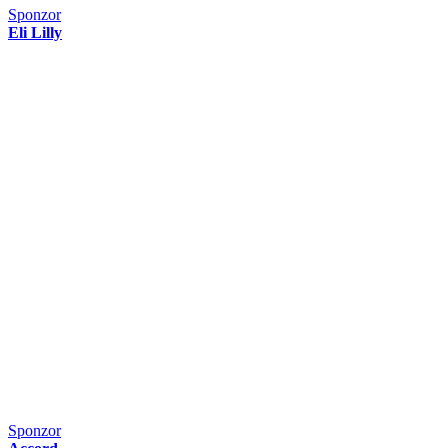
Sponzor
Eli Lilly
Sponzor