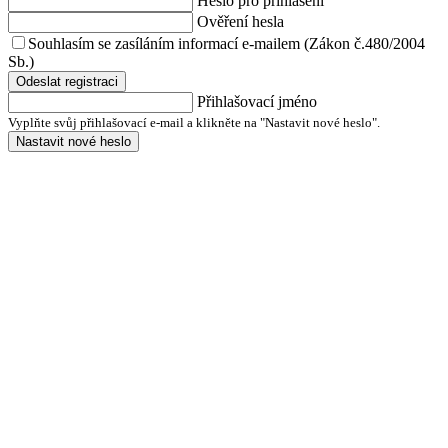
Heslo pro přihlášení
Ověření hesla
Souhlasím se zasíláním informací e-mailem (Zákon č.480/2004
Sb.)
Odeslat registraci
Přihlašovací jméno
Vyplňte svůj přihlašovací e-mail a klikněte na "Nastavit nové heslo".
Nastavit nové heslo