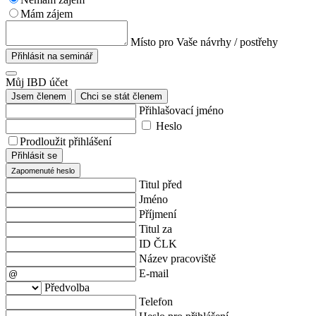
Mám zájem
Místo pro Vaše návrhy / postřehy
Přihlásit na seminář
Můj IBD účet
Jsem členem
Chci se stát členem
Přihlašovací jméno
Heslo
Prodloužit přihlášení
Přihlásit se
Zapomenuté heslo
Titul před
Jméno
Příjmení
Titul za
ID ČLK
Název pracoviště
E-mail
Předvolba
Telefon