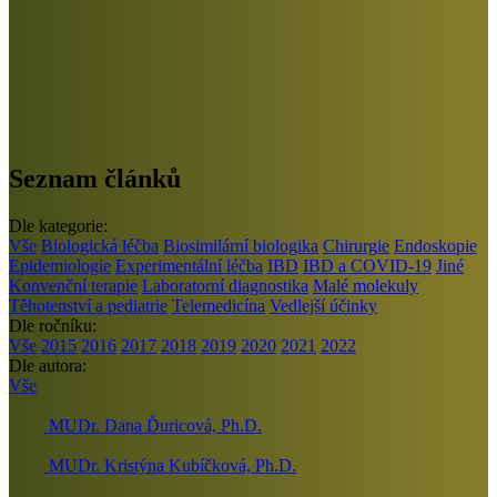
Seznam článků
Dle kategorie:
Vše
Biologická léčba
Biosimilární biologika
Chirurgie
Endoskopie
Epidemiologie
Experimentální léčba
IBD
IBD a COVID-19
Jiné
Konvenční terapie
Laboratorní diagnostika
Malé molekuly
Těhotenství a pediatrie
Telemedicína
Vedlejší účinky
Dle ročníku:
Vše
2015
2016
2017
2018
2019
2020
2021
2022
Dle autora:
Vše
MUDr. Dana Ďuricová, Ph.D.
MUDr. Kristýna Kubíčková, Ph.D.