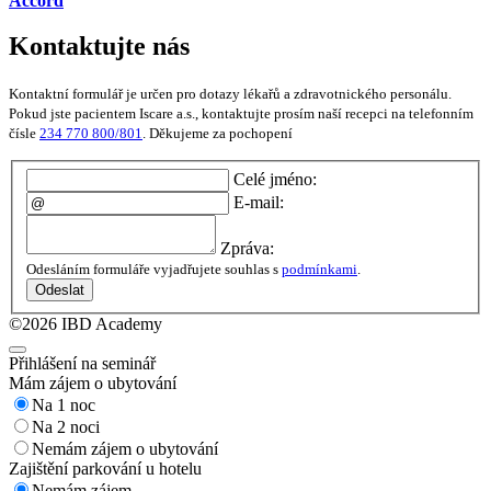
Accord
Kontaktujte nás
Kontaktní formulář je určen pro dotazy lékařů a zdravotnického personálu.
Pokud jste pacientem Iscare a.s., kontaktujte prosím naší recepci na telefonním
čísle
234 770 800/801
. Děkujeme za pochopení
Celé jméno:
E-mail:
Zpráva:
Odesláním formuláře vyjadřujete souhlas s
podmínkami
.
Odeslat
©2026 IBD Academy
Přihlášení na seminář
Mám zájem o ubytování
Na 1 noc
Na 2 noci
Nemám zájem o ubytování
Zajištění parkování u hotelu
Nemám zájem