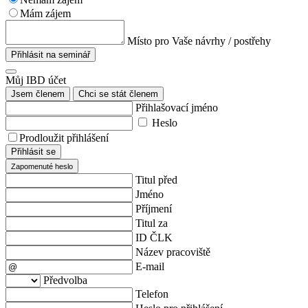
Mám zájem
Místo pro Vaše návrhy / postřehy
Přihlásit na seminář
Můj IBD účet
Jsem členem
Chci se stát členem
Přihlašovací jméno
Heslo
Prodloužit přihlášení
Přihlásit se
Zapomenuté heslo
Titul před
Jméno
Příjmení
Titul za
ID ČLK
Název pracoviště
E-mail
Předvolba
Telefon