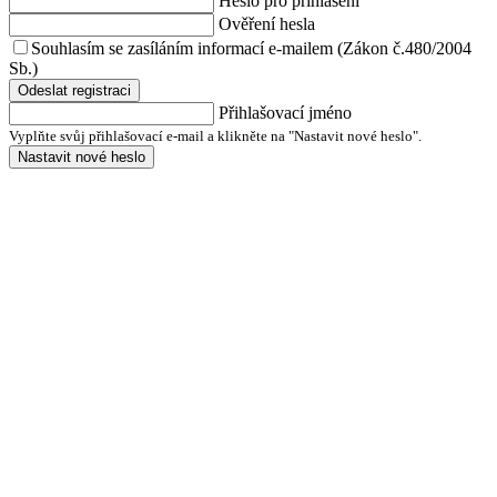
Heslo pro přihlášení
Ověření hesla
Souhlasím se zasíláním informací e-mailem (Zákon č.480/2004
Sb.)
Odeslat registraci
Přihlašovací jméno
Vyplňte svůj přihlašovací e-mail a klikněte na "Nastavit nové heslo".
Nastavit nové heslo