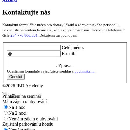
Accord
Kontaktujte nás
Kontaktní formulář je určen pro dotazy lékařů a zdravotnického personálu.
Pokud jste pacientem Iscare a.s., kontaktujte prosím naší recepci na telefonním
čísle
234 770 800/801
. Děkujeme za pochopení
Celé jméno:
E-mail:
Zpráva:
Odesláním formuláře vyjadřujete souhlas s
podmínkami
.
Odeslat
©2026 IBD Academy
Přihlášení na seminář
Mám zájem o ubytování
Na 1 noc
Na 2 noci
Nemám zájem o ubytování
Zajištění parkování u hotelu
Nemám zájem