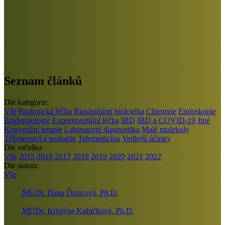
Seznam článků
Dle kategorie:
Vše
Biologická léčba
Biosimilární biologika
Chirurgie
Endoskopie
Epidemiologie
Experimentální léčba
IBD
IBD a COVID-19
Jiné
Konvenční terapie
Laboratorní diagnostika
Malé molekuly
Těhotenství a pediatrie
Telemedicína
Vedlejší účinky
Dle ročníku:
Vše
2015
2016
2017
2018
2019
2020
2021
2022
Dle autora:
Vše
MUDr. Dana Ďuricová, Ph.D.
MUDr. Kristýna Kubíčková, Ph.D.