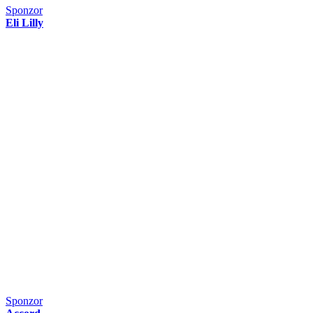
Sponzor
Eli Lilly
Sponzor