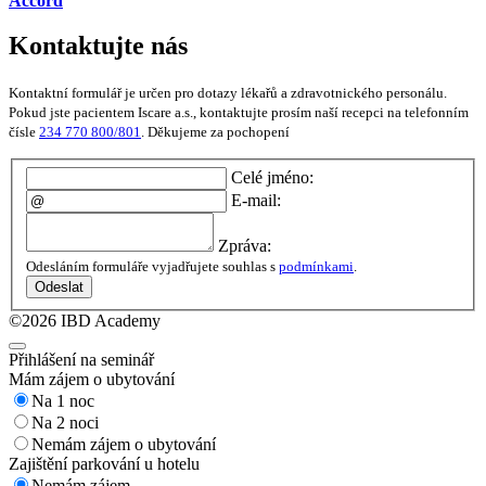
Accord
Kontaktujte nás
Kontaktní formulář je určen pro dotazy lékařů a zdravotnického personálu.
Pokud jste pacientem Iscare a.s., kontaktujte prosím naší recepci na telefonním
čísle
234 770 800/801
. Děkujeme za pochopení
Celé jméno:
E-mail:
Zpráva:
Odesláním formuláře vyjadřujete souhlas s
podmínkami
.
Odeslat
©2026 IBD Academy
Přihlášení na seminář
Mám zájem o ubytování
Na 1 noc
Na 2 noci
Nemám zájem o ubytování
Zajištění parkování u hotelu
Nemám zájem