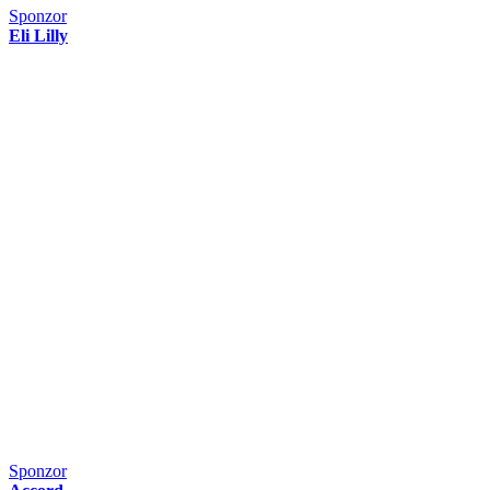
Sponzor
Eli Lilly
Sponzor