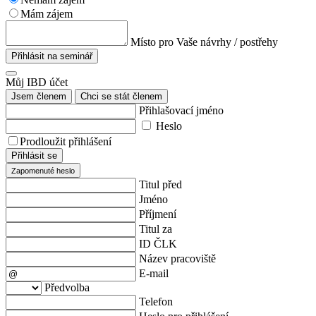
Mám zájem
Místo pro Vaše návrhy / postřehy
Přihlásit na seminář
Můj IBD účet
Jsem členem
Chci se stát členem
Přihlašovací jméno
Heslo
Prodloužit přihlášení
Přihlásit se
Zapomenuté heslo
Titul před
Jméno
Příjmení
Titul za
ID ČLK
Název pracoviště
E-mail
Předvolba
Telefon