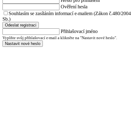
Heslo pro přihlášení
Ověření hesla
Souhlasím se zasíláním informací e-mailem (Zákon č.480/2004
Sb.)
Odeslat registraci
Přihlašovací jméno
Vyplňte svůj přihlašovací e-mail a klikněte na "Nastavit nové heslo".
Nastavit nové heslo