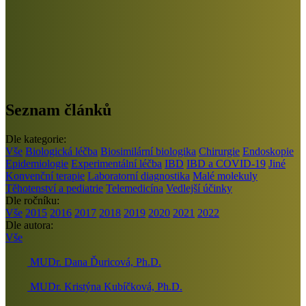
Seznam článků
Dle kategorie:
Vše
Biologická léčba
Biosimilární biologika
Chirurgie
Endoskopie
Epidemiologie
Experimentální léčba
IBD
IBD a COVID-19
Jiné
Konvenční terapie
Laboratorní diagnostika
Malé molekuly
Těhotenství a pediatrie
Telemedicína
Vedlejší účinky
Dle ročníku:
Vše
2015
2016
2017
2018
2019
2020
2021
2022
Dle autora:
Vše
MUDr. Dana Ďuricová, Ph.D.
MUDr. Kristýna Kubíčková, Ph.D.