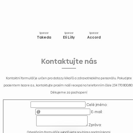
Sponzor
Sponzor
Sponzor
Takeda
Eli Lilly
Accord
Kontaktujte nás
Kontaktní formulář je určen pro dotazy lékařů a zdravotnického personálu. Pokud jste
pacientem Iscare a.s., kontaktujte prosím naší recepci na telefonním čísle
234 770 800/80
Děkujeme za pochopení
Celé jméno:
E-mail:
Zpráva:
Odesláním formuláře vyjadřujete souhlas s
podmínkami
.