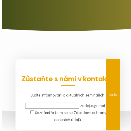
Zůstaňte s námi v kontaktu
Buďte informováni o aktuálních seminářích.
Uložit
zadejte@email.cz
Seznámil/a jsem se se
Zásadami ochrany
osobních údajů
.