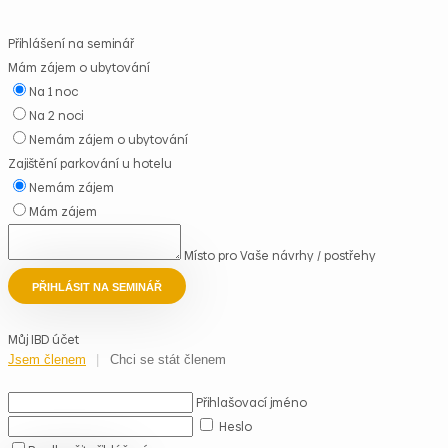
Přihlášení na seminář
Mám zájem o ubytování
Na 1 noc
Na 2 noci
Nemám zájem o ubytování
Zajištění parkování u hotelu
Nemám zájem
Mám zájem
Místo pro Vaše návrhy / postřehy
PŘIHLÁSIT NA SEMINÁŘ
Můj IBD účet
Jsem členem
Chci se stát členem
Přihlašovací jméno
Heslo