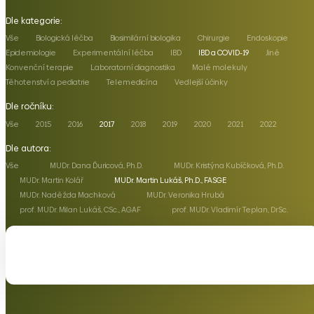
Dle kategorie:
Vše
Biologická léčba
Biosimilární biologika
Chirurgie
Endoskopie
Epidemiologie
Experimentální léčba
IBD
IBD a COVID-19
Jiné
Konvenční terapie
Laboratorní diagnostika
Malé molekuly
Těhotenství a pediatrie
Telemedicína
Vedlejší účinky
Dle ročníku:
Vše
2015
2016
2017
2018
2019
2020
2021
2022
Dle autora:
Vše
MUDr. Dana Ďuricová, Ph.D.
MUDr. Kristýna Kubíčková, Ph.D.
MUDr. Martin Kolář
MUDr. Martin Lukáš, Ph.D., FASGE
MUDr. Naděžda Machková
MUDr. Veronika Hrubá
prof. MUDr. Milan Lukáš, CSc., AGAF
prof. MUDr. Vladimír Teplan, DrSc.