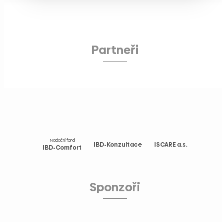
Partneři
Nadační fond
IBD-Konzultace
ISCARE a.s.
IBD-Comfort
Sponzoři