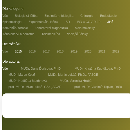
Dle kategorie:
Vše
Biologická léčba
Biosimilární biologika
Chirurgie
Endoskopie
Epidemiologie
Experimentální léčba
IBD
IBD a COVID-19
Jiné
Konvenční terapie
Laboratorní diagnostika
Malé molekuly
Těhotenství a pediatrie
Telemedicína
Vedlejší účinky
Dle ročníku:
Vše
2015
2016
2017
2018
2019
2020
2021
2022
Dle autora:
Vše
MUDr. Dana Ďuricová, Ph.D.
MUDr. Kristýna Kubíčková, Ph.D.
MUDr. Martin Kolář
MUDr. Martin Lukáš, Ph.D., FASGE
MUDr. Naděžda Machková
MUDr. Veronika Hrubá
prof. MUDr. Milan Lukáš, CSc., AGAF
prof. MUDr. Vladimír Teplan, DrSc.