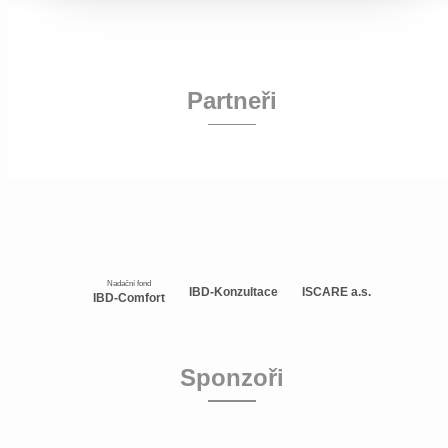
Partneři
Nadační fond
IBD-Konzultace
ISCARE a.s.
IBD-Comfort
Sponzoři