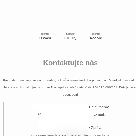
Sponzor
Sponzor
Sponzor
Takeda
Eli Lilly
Accord
Kontaktujte nás
Kontaktní formulář je určen pro dotazy lékařů a zdravotnického personálu. Pokud jste pacient
Iscare a.s., kontaktujte prosím naší recepci na telefonním čísle
234 770 800/801
. Děkujeme z
pochopení
Celé jméno:
E-mail:
Zpráva:
Odesláním formuláře vyjadřujete souhlas s
podmínkami
.