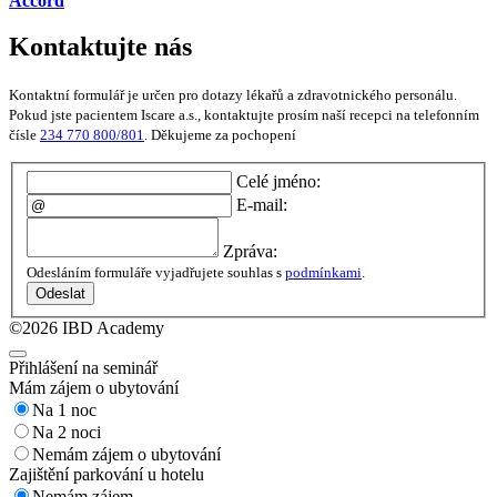
Accord
Kontaktujte nás
Kontaktní formulář je určen pro dotazy lékařů a zdravotnického personálu.
Pokud jste pacientem Iscare a.s., kontaktujte prosím naší recepci na telefonním
čísle
234 770 800/801
. Děkujeme za pochopení
Celé jméno:
E-mail:
Zpráva:
Odesláním formuláře vyjadřujete souhlas s
podmínkami
.
Odeslat
©2026 IBD Academy
Přihlášení na seminář
Mám zájem o ubytování
Na 1 noc
Na 2 noci
Nemám zájem o ubytování
Zajištění parkování u hotelu
Nemám zájem