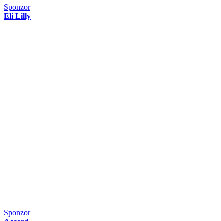
Sponzor
Eli Lilly
Sponzor