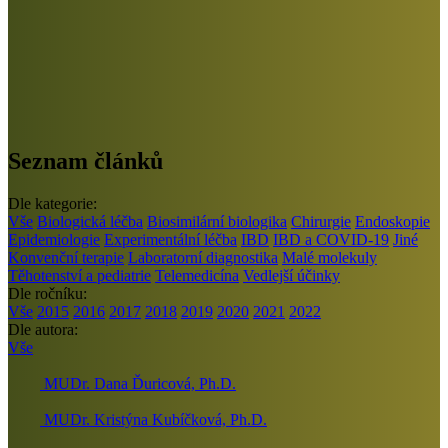
Seznam článků
Dle kategorie:
Vše
Biologická léčba
Biosimilární biologika
Chirurgie
Endoskopie
Epidemiologie
Experimentální léčba
IBD
IBD a COVID-19
Jiné
Konvenční terapie
Laboratorní diagnostika
Malé molekuly
Těhotenství a pediatrie
Telemedicína
Vedlejší účinky
Dle ročníku:
Vše
2015
2016
2017
2018
2019
2020
2021
2022
Dle autora:
Vše
MUDr. Dana Ďuricová, Ph.D.
MUDr. Kristýna Kubíčková, Ph.D.