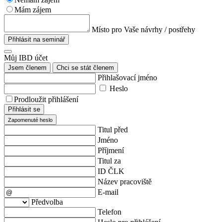
Mám zájem
Místo pro Vaše návrhy / postřehy
Přihlásit na seminář
Můj IBD účet
Jsem členem
Chci se stát členem
Přihlašovací jméno
Heslo
Prodloužit přihlášení
Přihlásit se
Zapomenuté heslo
Titul před
Jméno
Příjmení
Titul za
ID ČLK
Název pracoviště
E-mail
Předvolba
Telefon