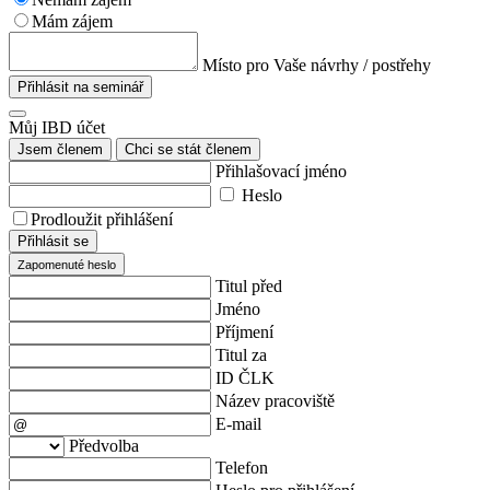
Mám zájem
Místo pro Vaše návrhy / postřehy
Přihlásit na seminář
Můj IBD účet
Jsem členem
Chci se stát členem
Přihlašovací jméno
Heslo
Prodloužit přihlášení
Přihlásit se
Zapomenuté heslo
Titul před
Jméno
Příjmení
Titul za
ID ČLK
Název pracoviště
E-mail
Předvolba
Telefon