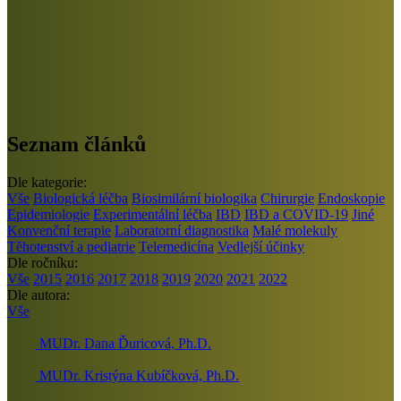
Seznam článků
Dle kategorie:
Vše
Biologická léčba
Biosimilární biologika
Chirurgie
Endoskopie
Epidemiologie
Experimentální léčba
IBD
IBD a COVID-19
Jiné
Konvenční terapie
Laboratorní diagnostika
Malé molekuly
Těhotenství a pediatrie
Telemedicína
Vedlejší účinky
Dle ročníku:
Vše
2015
2016
2017
2018
2019
2020
2021
2022
Dle autora:
Vše
MUDr. Dana Ďuricová, Ph.D.
MUDr. Kristýna Kubíčková, Ph.D.