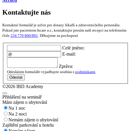
Accord
Kontaktujte nás
Kontaktní formulář je určen pro dotazy lékařů a zdravotnického personálu.
Pokud jste pacientem Iscare a.s., kontaktujte prosím naší recepci na telefonním
čísle
234 770 800/801
. Děkujeme za pochopení
Celé jméno:
E-mail:
Zpráva:
Odesláním formuláře vyjadřujete souhlas s
podmínkami
.
Odeslat
©2026 IBD Academy
Přihlášení na seminář
Mám zájem o ubytování
Na 1 noc
Na 2 noci
Nemám zájem o ubytování
Zajištění parkování u hotelu
Nemám zájem