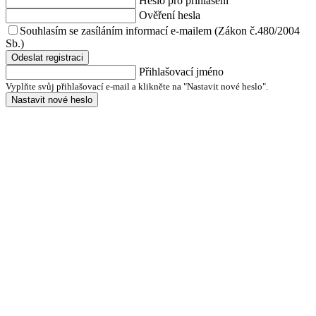
Heslo pro přihlášení
Ověření hesla
Souhlasím se zasíláním informací e-mailem (Zákon č.480/2004
Sb.)
Odeslat registraci
Přihlašovací jméno
Vyplňte svůj přihlašovací e-mail a klikněte na "Nastavit nové heslo".
Nastavit nové heslo