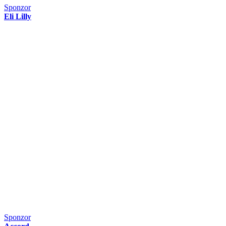
Sponzor
Eli Lilly
Sponzor