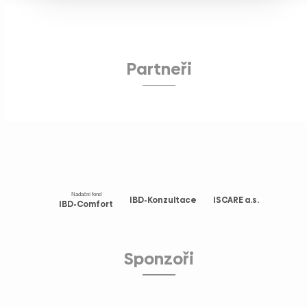
Partneři
Nadační fond
IBD-Konzultace
ISCARE a.s.
IBD-Comfort
Sponzoři