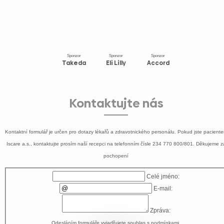
Sponzor
Sponzor
Sponzor
Takeda
Eli Lilly
Accord
Kontaktujte nás
Kontaktní formulář je určen pro dotazy lékařů a zdravotnického personálu. Pokud jste pacient
Iscare a.s., kontaktujte prosím naší recepci na telefonním čísle
234 770 800/801
. Děkujeme z
pochopení
Celé jméno:
E-mail:
Zpráva:
Odesláním formuláře vyjadřujete souhlas s
podmínkami
.