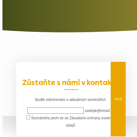
Zůstaňte s námi v kontaktu
Uložit
Buďte informováni o aktuálních seminářích.
zadejte@email.cz
Seznámil/a jsem se se
Zásadami ochrany osobních
údajů
.