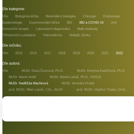
Dle kategorie:
Vše
Biologická léčba
Biosimilární biologika
Chirurgie
Endoskopie
Epidemiologie
Experimentální léčba
IBD
IBD a COVID-19
Jiné
Konvenční terapie
Laboratorní diagnostika
Malé molekuly
Těhotenství a pediatrie
Telemedicína
Vedlejší účinky
Dle ročníku:
Vše
2015
2016
2017
2018
2019
2020
2021
2022
Dle autora:
Vše
MUDr. Dana Ďuricová, Ph.D.
MUDr. Kristýna Kubíčková, Ph.D.
MUDr. Martin Kolář
MUDr. Martin Lukáš, Ph.D., FASGE
MUDr. Naděžda Machková
MUDr. Veronika Hrubá
prof. MUDr. Milan Lukáš, CSc., AGAF
prof. MUDr. Vladimír Teplan, DrSc.