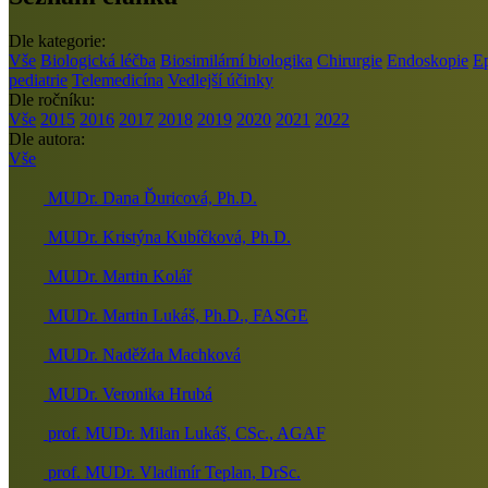
Dle kategorie:
Vše
Biologická léčba
Biosimilární biologika
Chirurgie
Endoskopie
E
pediatrie
Telemedicína
Vedlejší účinky
Dle ročníku:
Vše
2015
2016
2017
2018
2019
2020
2021
2022
Dle autora:
Vše
MUDr. Dana Ďuricová, Ph.D.
MUDr. Kristýna Kubíčková, Ph.D.
MUDr. Martin Kolář
MUDr. Martin Lukáš, Ph.D., FASGE
MUDr. Naděžda Machková
MUDr. Veronika Hrubá
prof. MUDr. Milan Lukáš, CSc., AGAF
prof. MUDr. Vladimír Teplan, DrSc.