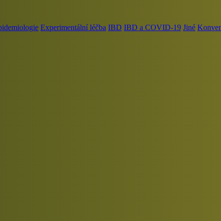
pidemiologie
Experimentální léčba
IBD
IBD a COVID-19
Jiné
Konvenč