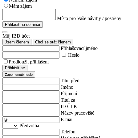
Mám zájem
Místo pro Vaše návrhy / postřehy
Přihlásit na seminář
Můj IBD účet
Jsem členem
Chci se stát členem
Přihlašovací jméno
Heslo
Prodloužit přihlášení
Přihlásit se
Zapomenuté heslo
Titul před
Jméno
Příjmení
Titul za
ID ČLK
Název pracoviště
E-mail
Předvolba
Telefon