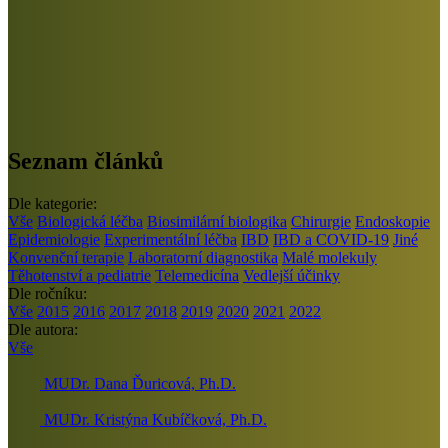
Seznam článků
Dle kategorie:
Vše
Biologická léčba
Biosimilární biologika
Chirurgie
Endoskopie
Epidemiologie
Experimentální léčba
IBD
IBD a COVID-19
Jiné
Konvenční terapie
Laboratorní diagnostika
Malé molekuly
Těhotenství a pediatrie
Telemedicína
Vedlejší účinky
Dle ročníku:
Vše
2015
2016
2017
2018
2019
2020
2021
2022
Dle autora:
Vše
MUDr. Dana Ďuricová, Ph.D.
MUDr. Kristýna Kubíčková, Ph.D.