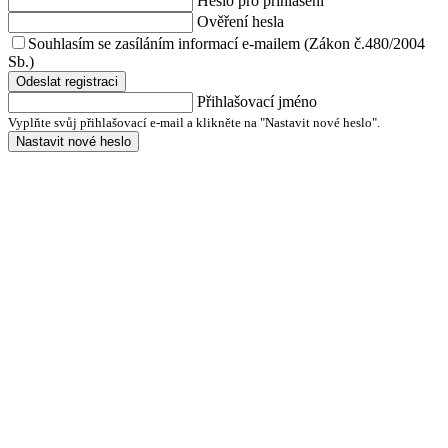
Heslo pro přihlášení
Ověření hesla
Souhlasím se zasíláním informací e-mailem (Zákon č.480/2004
Sb.)
Odeslat registraci
Přihlašovací jméno
Vyplňte svůj přihlašovací e-mail a klikněte na "Nastavit nové heslo".
Nastavit nové heslo