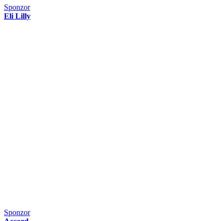
Sponzor
Eli Lilly
Sponzor