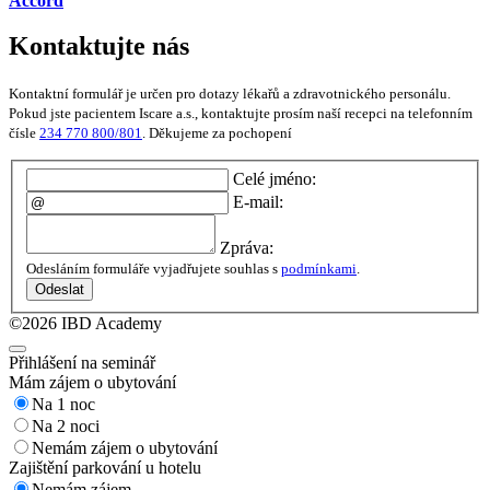
Accord
Kontaktujte nás
Kontaktní formulář je určen pro dotazy lékařů a zdravotnického personálu.
Pokud jste pacientem Iscare a.s., kontaktujte prosím naší recepci na telefonním
čísle
234 770 800/801
. Děkujeme za pochopení
Celé jméno:
E-mail:
Zpráva:
Odesláním formuláře vyjadřujete souhlas s
podmínkami
.
Odeslat
©2026 IBD Academy
Přihlášení na seminář
Mám zájem o ubytování
Na 1 noc
Na 2 noci
Nemám zájem o ubytování
Zajištění parkování u hotelu
Nemám zájem